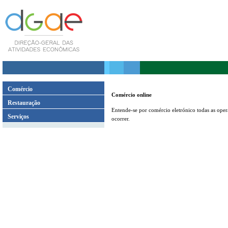
Comércio
Comércio online
Restauração
Entende-se por comércio eletrónico todas as oper
Serviços
ocorrer.