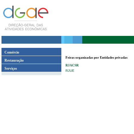
Comércio
Feiras organizadas por Entidades privadas
Restauração
RJACSR
Serviços
RJUE