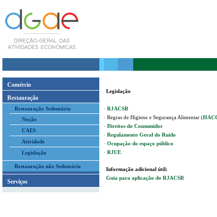
Comércio
Legislação
Restauração
Restauração Sedentária
·
RJACSR
·
Regras de Higiene e Segurança Alimentar (
HAC
Noção
·
Direitos do Consumidor
CAES
·
Regulamento Geral do Ruído
Atividade
·
Ocupação do espaço público
·
RJUE
Legislação
Restauração não Sedentária
Informação adicional útil:
Guia para aplicação do RJACSR
Serviços