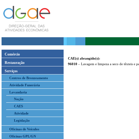
Comércio
CAE(s) abrangido(s):
Restauração
96010
– Lavagem e limpeza a seco de têxteis e pe
Serviços
Centros de Bronzeamento
Atividade Funerária
Lavandaria
Noção
CAES
Atividade
Legislação
Oficinas de Veículos
Oficinas GPL/GN