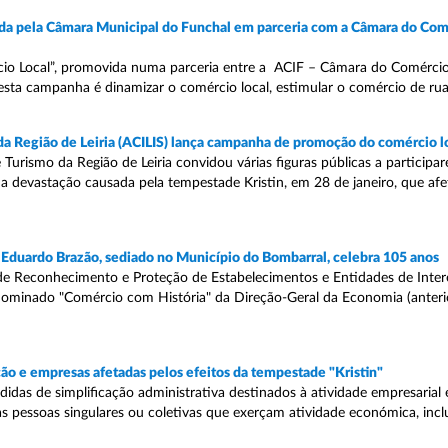
vida pela Câmara Municipal do Funchal em parceria com a Câmara do Comé
ércio Local”, promovida numa parceria entre a ACIF – Câmara do Comércio
sta campanha é dinamizar o comércio local, estimular o comércio de rua,
 da Região de Leiria (ACILIS) lança campanha de promoção do comércio l
e Turismo da Região de Leiria convidou várias figuras públicas a partici
 devastação causada pela tempestade Kristin, em 28 de janeiro, que af
 Eduardo Brazão, sediado no Município do Bombarral, celebra 105 anos
de Reconhecimento e Proteção de Estabelecimentos e Entidades de Intere
denominado "Comércio com História" da Direção-Geral da Economia (anter
o e empresas afetadas pelos efeitos da tempestade "Kristin"
edidas de simplificação administrativa destinados à atividade empresarial
as pessoas singulares ou coletivas que exerçam atividade económica, inc