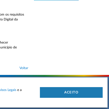
om os requisitos
a Digital da
nhecer
unicípio de
Voltar
visos Legais
e a
 DE PRIVACIDADE
MAPA DO SITE
CONTACTOS
ACEITO