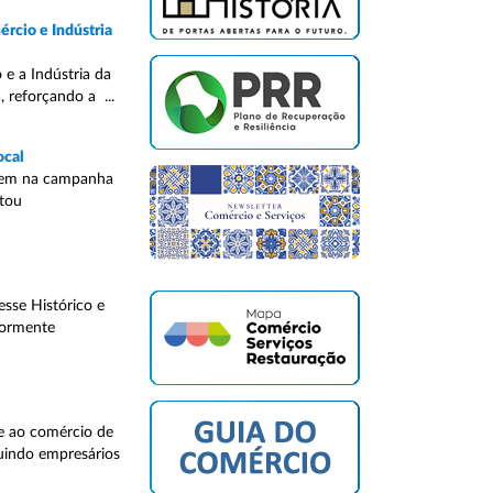
rcio e Indústria
 e a Indústria da
 reforçando a ...
ocal
parem na campanha
etou
sse Histórico e
iormente
 e ao comércio de
luindo empresários