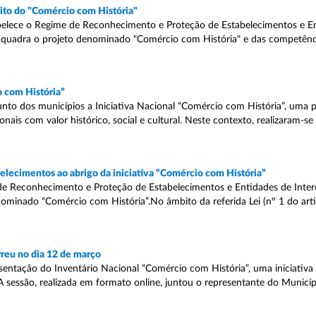
ito do "Comércio com História"
abelece o Regime de Reconhecimento e Proteção de Estabelecimentos e E
e enquadra o projeto denominado "Comércio com História" e das competênc
o com História”
nto dos municípios a Iniciativa Nacional “Comércio com História”, uma 
onais com valor histórico, social e cultural. Neste contexto, realizaram-s
lecimentos ao abrigo da iniciativa “Comércio com História”
de Reconhecimento e Proteção de Estabelecimentos e Entidades de Intere
nominado “Comércio com História”.No âmbito da referida Lei (nº 1 do arti
reu no dia 12 de março
entação do Inventário Nacional “Comércio com História”, uma iniciativa 
 sessão, realizada em formato online, juntou o representante do Municíp