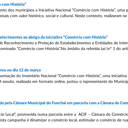
o com História”
nto dos municípios a Iniciativa Nacional “Comércio com História”, uma 
onais com valor histórico, social e cultural. Neste contexto, realizaram-s
lecimentos ao abrigo da iniciativa “Comércio com História”
de Reconhecimento e Proteção de Estabelecimentos e Entidades de Intere
nominado “Comércio com História”.No âmbito da referida Lei (nº 1 do arti
reu no dia 12 de março
entação do Inventário Nacional “Comércio com História”, uma iniciativa 
 sessão, realizada em formato online, juntou o representante do Municíp
vida pela Câmara Municipal do Funchal em parceria com a Câmara do Comé
ércio Local”, promovida numa parceria entre a ACIF – Câmara do Comércio
sta campanha é dinamizar o comércio local, estimular o comércio de rua,