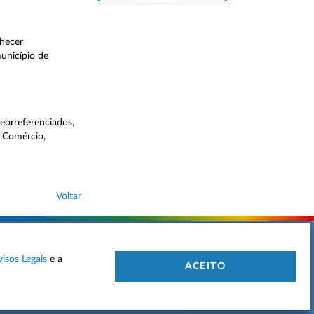
nhecer
unicípio de
eorreferenciados,
 Comércio,
Voltar
visos Legais
e a
 DE PRIVACIDADE
MAPA DO SITE
CONTACTOS
ACEITO