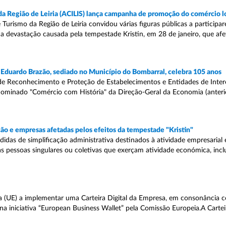
 da Região de Leiria (ACILIS) lança campanha de promoção do comércio l
e Turismo da Região de Leiria convidou várias figuras públicas a partici
 devastação causada pela tempestade Kristin, em 28 de janeiro, que af
 Eduardo Brazão, sediado no Município do Bombarral, celebra 105 anos
de Reconhecimento e Proteção de Estabelecimentos e Entidades de Intere
denominado "Comércio com História" da Direção-Geral da Economia (anter
o e empresas afetadas pelos efeitos da tempestade "Kristin"
edidas de simplificação administrativa destinados à atividade empresarial
as pessoas singulares ou coletivas que exerçam atividade económica, inc
 (UE) a implementar uma Carteira Digital da Empresa, em consonância c
 na iniciativa “European Business Wallet” pela Comissão Europeia.A Carteir