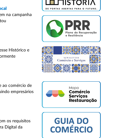
ocal
parem na campanha
etou
sse Histórico e
iormente
 e ao comércio de
luindo empresários
om os requisitos
a Digital da