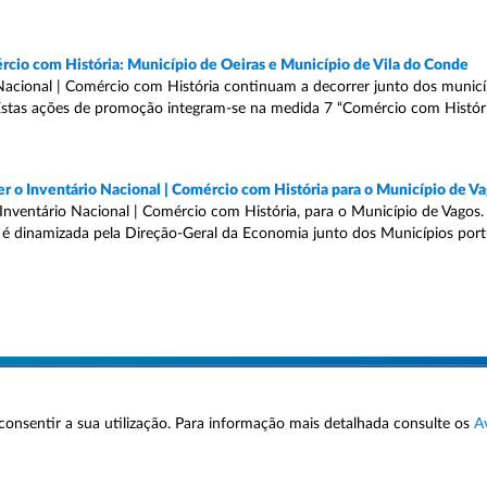
rcio com História: Município de Oeiras e Município de Vila do Conde
Nacional | Comércio com História continuam a decorrer junto dos munic
 Estas ações de promoção integram-se na medida 7 “Comércio com Históri
r o Inventário Nacional | Comércio com História para o Município de V
 Inventário Nacional | Comércio com História, para o Município de Vagos.
é dinamizada pela Direção-Geral da Economia junto dos Municípios por
 a consentir a sua utilização. Para informação mais detalhada consulte os
A
AVISOS LEGAIS
POLÍTICA