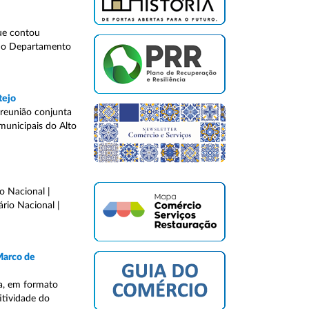
que contou
 do Departamento
tejo
 reunião conjunta
municipais do Alto
o Nacional |
rio Nacional |
Marco de
ia, em formato
itividade do