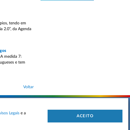
ípios, tendo em
a 2.0”, da Agenda
agos
 A medida 7:
tugueses e tem
Voltar
visos Legais
e a
 DE PRIVACIDADE
MAPA DO SITE
CONTACTOS
ACEITO