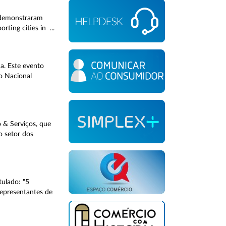
e demonstraram
rting cities in ...
a. Este evento
o Nacional
 & Serviços, que
o setor dos
tulado: "5
representantes de