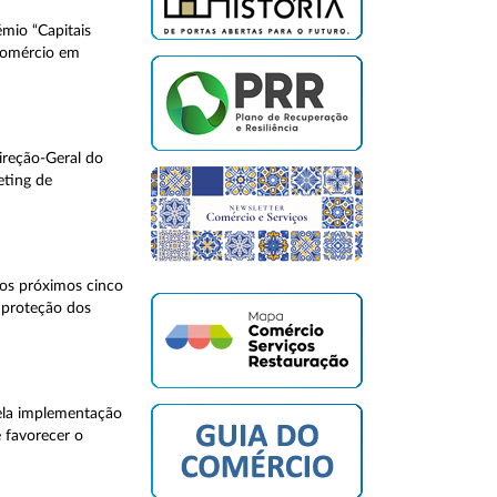
émio “Capitais
comércio em
ireção-Geral do
eting de
os próximos cinco
 proteção dos
ela implementação
e favorecer o