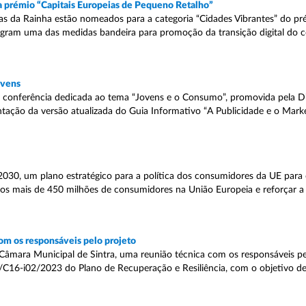
a prémio “Capitais Europeias de Pequeno Retalho”
das da Rainha estão nomeados para a categoria “Cidades Vibrantes” do pr
egram uma das medidas bandeira para promoção da transição digital do 
ovens
 conferência dedicada ao tema “Jovens e o Consumo”, promovida pela D
ntação da versão atualizada do Guia Informativo “A Publicidade e o Mark
30, um plano estratégico para a política dos consumidores da UE para 
dos mais de 450 milhões de consumidores na União Europeia e reforçar a
com os responsáveis pelo projeto
Câmara Municipal de Sintra, uma reunião técnica com os responsáveis p
 12/C16-i02/2023 do Plano de Recuperação e Resiliência, com o objetivo d