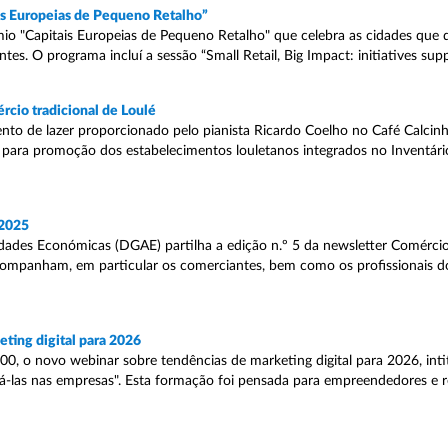
ais Europeias de Pequeno Retalho”
mio "Capitais Europeias de Pequeno Retalho" que celebra as cidades qu
es. O programa incluí a sessão “Small Retail, Big Impact: initiatives suppo
rcio tradicional de Loulé
 de lazer proporcionado pelo pianista Ricardo Coelho no Café Calcinh
 para promoção dos estabelecimentos louletanos integrados no Inventári
 2025
dades Económicas (DGAE) partilha a edição n.º 5 da newsletter Comércio
companham, em particular os comerciantes, bem como os profissionais d
ting digital para 2026
0, o novo webinar sobre tendências de marketing digital para 2026, inti
cá-las nas empresas". Esta formação foi pensada para empreendedores e 