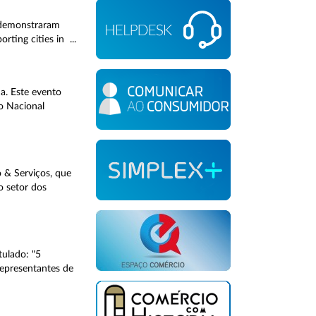
e demonstraram
rting cities in ...
a. Este evento
o Nacional
 & Serviços, que
o setor dos
tulado: "5
representantes de