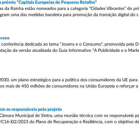
a prémio “Capitais Europeias de Pequeno Retalho”
das da Rainha estão nomeados para a categoria “Cidades Vibrantes” do pr
egram uma das medidas bandeira para promoção da transição digital do 
ovens
 conferência dedicada ao tema “Jovens e o Consumo”, promovida pela D
ntação da versão atualizada do Guia Informativo “A Publicidade e o Mark
30, um plano estratégico para a política dos consumidores da UE para 
dos mais de 450 milhões de consumidores na União Europeia e reforçar a
com os responsáveis pelo projeto
Câmara Municipal de Sintra, uma reunião técnica com os responsáveis p
 12/C16-i02/2023 do Plano de Recuperação e Resiliência, com o objetivo d