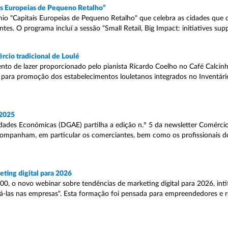
ais Europeias de Pequeno Retalho”
mio "Capitais Europeias de Pequeno Retalho" que celebra as cidades qu
es. O programa incluí a sessão “Small Retail, Big Impact: initiatives suppo
rcio tradicional de Loulé
 de lazer proporcionado pelo pianista Ricardo Coelho no Café Calcinh
 para promoção dos estabelecimentos louletanos integrados no Inventári
 2025
dades Económicas (DGAE) partilha a edição n.º 5 da newsletter Comércio
companham, em particular os comerciantes, bem como os profissionais d
ting digital para 2026
0, o novo webinar sobre tendências de marketing digital para 2026, inti
cá-las nas empresas". Esta formação foi pensada para empreendedores e 