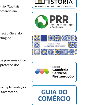
émio “Capitais
comércio em
ireção-Geral do
eting de
os próximos cinco
 proteção dos
ela implementação
e favorecer o