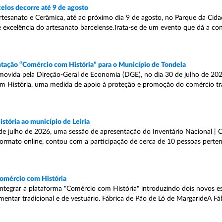
elos decorre até 9 de agosto
Artesanato e Cerâmica, até ao próximo dia 9 de agosto, no Parque da Cid
e excelência do artesanato barcelense.Trata-se de um evento que dá a co
tação “Comércio com História” para o Município de Tondela
movida pela Direção-Geral de Economia (DGE), no dia 30 de julho de 202
com História, uma medida de apoio à proteção e promoção do comércio tr
stória ao município de Leiria
 de julho de 2026, uma sessão de apresentação do Inventário Nacional |
 formato online, contou com a participação de cerca de 10 pessoas perten
Comércio com História
 integrar a plataforma "Comércio com História" introduzindo dois novos 
imentar tradicional e de vestuário. Fábrica de Pão de Ló de MargarideA Fá