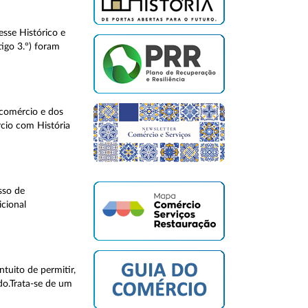
sse Histórico e
tigo 3.º) foram
 comércio e dos
cio com História
sso de
cional
tuito de permitir,
do.Trata-se de um