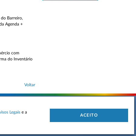
do Barreiro,
 da Agenda +
mércio com
orma do Inventário
Voltar
visos Legais
e a
 DE PRIVACIDADE
MAPA DO SITE
CONTACTOS
ACEITO