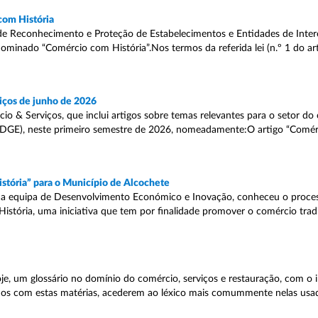
com História
de Reconhecimento e Proteção de Estabelecimentos e Entidades de Intere
nominado “Comércio com História”.Nos termos da referida lei (n.º 1 do ar
iços de junho de 2026
cio & Serviços, que inclui artigos sobre temas relevantes para o setor do
 (DGE), neste primeiro semestre de 2026, nomeadamente:O artigo “Comér
stória” para o Município de Alcochete
 sua equipa de Desenvolvimento Económico e Inovação, conheceu o proce
stória, uma iniciativa que tem por finalidade promover o comércio tradi
je, um glossário no domínio do comércio, serviços e restauração, com o in
dos com estas matérias, acederem ao léxico mais comummente nelas usa