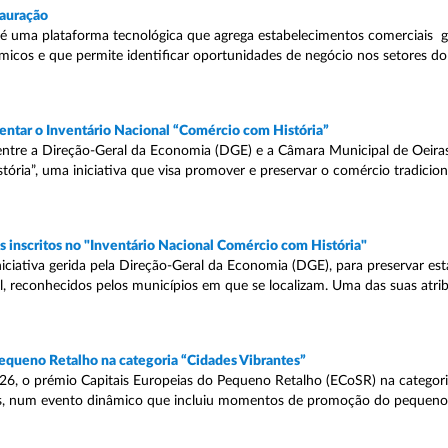
tauração
 uma plataforma tecnológica que agrega estabelecimentos comerciais g
cos e que permite identificar oportunidades de negócio nos setores do
ntar o Inventário Nacional “Comércio com História”
ntre a Direção-Geral da Economia (DGE) e a Câmara Municipal de Oeiras
ória”, uma iniciativa que visa promover e preservar o comércio tradicion
 inscritos no "Inventário Nacional Comércio com História"
iciativa gerida pela Direção-Geral da Economia (DGE), para preservar es
cal, reconhecidos pelos municípios em que se localizam. Uma das suas atri
equeno Retalho na categoria “Cidades Vibrantes”
26, o prémio Capitais Europeias do Pequeno Retalho (ECoSR) na categori
las, num evento dinâmico que incluiu momentos de promoção do pequeno