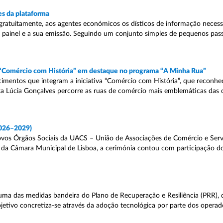
s da plataforma
gratuitamente, aos agentes económicos os dísticos de informação necessá
do painel e a sua emissão. Seguindo um conjunto simples de pequenos pas
a “Comércio com História” em destaque no programa “A Minha Rua”
mentos que integram a iniciativa “Comércio com História”, que reconhec
lista Lúcia Gonçalves percorre as ruas de comércio mais emblemáticas das 
2026–2029)
ovos Órgãos Sociais da UACS – União de Associações de Comércio e Serv
da Câmara Municipal de Lisboa, a cerimónia contou com participação do
uma das medidas bandeira do Plano de Recuperação e Resiliência (PRR),
objetivo concretiza-se através da adoção tecnológica por parte dos oper