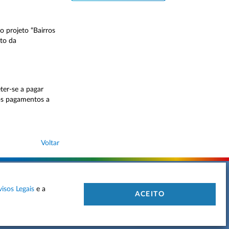
 projeto “Bairros
nto da
er-se a pagar
os pagamentos a
Voltar
visos Legais
e a
 DE PRIVACIDADE
MAPA DO SITE
CONTACTOS
ACEITO