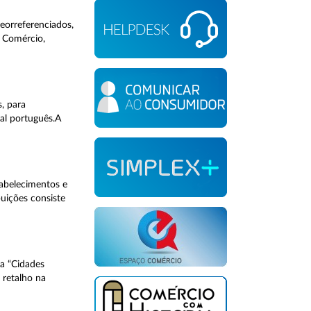
eorreferenciados,
 Comércio,
, para
al português.A
tabelecimentos e
buições consiste
a “Cidades
 retalho na