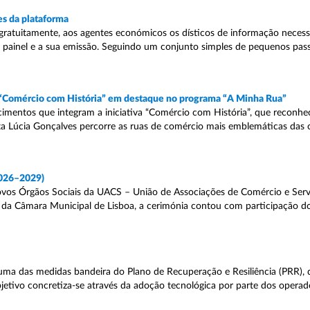
s da plataforma
gratuitamente, aos agentes económicos os dísticos de informação necessá
do painel e a sua emissão. Seguindo um conjunto simples de pequenos pas
a “Comércio com História” em destaque no programa “A Minha Rua”
mentos que integram a iniciativa “Comércio com História”, que reconhec
lista Lúcia Gonçalves percorre as ruas de comércio mais emblemáticas das 
2026–2029)
ovos Órgãos Sociais da UACS – União de Associações de Comércio e Serv
da Câmara Municipal de Lisboa, a cerimónia contou com participação do
uma das medidas bandeira do Plano de Recuperação e Resiliência (PRR),
objetivo concretiza-se através da adoção tecnológica por parte dos oper