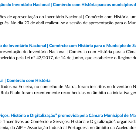
ão do Inventário Nacional | Comércio com História para os municípios 
es de apresentação do Inventário Nacional | Comércio com História, uma
uguês. No dia 20 de abril realizou-se a sessão de apresentação para o Mu
o do Inventário Nacional | Comércio com História para o Município de 
apresentação do Inventário Nacional | Comércio com História para a Câm
lecido pela Lei nº 42/2017, de 14 de junho, que estabelece o Regime d
al | Comércio com História
iados na Ericeira, no concelho de Mafra, foram inscritos no Inventário N
 Rola Paulo foram recentemente reconhecidas no âmbito da iniciativa ger
viços: História e Digitalização” promovida pela Câmara Municipal de Ma
 “Incentivos ao Comércio e Serviços: História e Digitalização”, organizad
omia, da AIP – Associação Industrial Portuguesa no âmbito da Acelerado