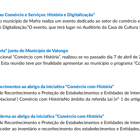
ao Comércio e Serviços: História e Digitalização”
 o município de Mafra realiza um evento dedicado ao setor do comércio e
e Digitalização.”O evento, que terá lugar no Auditório da Casa de Cultura
ria” junto do Município de Valongo
onal “Comércio com História”, realizou-se no passado dia 7 de abril de
 Esta reunião teve por finalidade apresentar ao município o programa “
cimentos ao abrigo da iniciativa “Comércio com História”
de Reconhecimento e Proteção de Estabelecimentos e Entidades de Intere
Nacional | Comércio com HistóriaNo âmbito da referida Lei (nº 1 do artigo 
erna ao abrigo da iniciativa “Comércio com História”
de Reconhecimento e Proteção de Estabelecimentos e Entidades de Intere
oceder ao inventário e reconhecimento dos estabelecimentos e Entidades