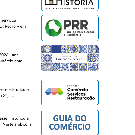
 serviços
 D. Pedro V em
 2026, uma
Comércio com
sse Histórico e
3º), ...
sse Histórico e
. Neste âmbito, a