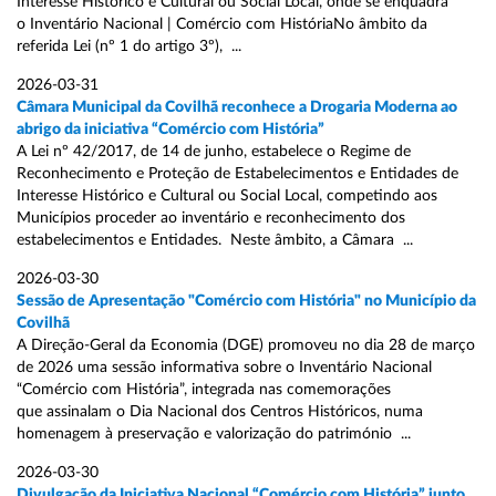
Interesse Histórico e Cultural ou Social Local, onde se enquadra
o Inventário Nacional | Comércio com HistóriaNo âmbito da
referida Lei (nº 1 do artigo 3º), ...
2026-03-31
Câmara Municipal da Covilhã reconhece a Drogaria Moderna ao
abrigo da iniciativa “Comércio com História”
A Lei nº 42/2017, de 14 de junho, estabelece o Regime de
Reconhecimento e Proteção de Estabelecimentos e Entidades de
Interesse Histórico e Cultural ou Social Local, competindo aos
Municípios proceder ao inventário e reconhecimento dos
estabelecimentos e Entidades. Neste âmbito, a Câmara ...
2026-03-30
Sessão de Apresentação "Comércio com História" no Município da
Covilhã
A Direção-Geral da Economia (DGE) promoveu no dia 28 de março
de 2026 uma sessão informativa sobre o Inventário Nacional
“Comércio com História”, integrada nas comemorações
que assinalam o Dia Nacional dos Centros Históricos, numa
homenagem à preservação e valorização do património ...
2026-03-30
Divulgação da Iniciativa Nacional “Comércio com História” junto