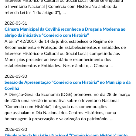
Interesse Histórico e Cultural ou Social Local, onde se enquadra
o Inventário Nacional | Comércio com HistóriaNo âmbito da
referida Lei (nº 1 do artigo 3º), ...
2026-03-31
Câmara Municipal da Covilhã reconhece a Drogaria Moderna ao
abrigo da iniciativa “Comércio com História”
A Lei nº 42/2017, de 14 de junho, estabelece o Regime de
Reconhecimento e Proteção de Estabelecimentos e Entidades de
Interesse Histórico e Cultural ou Social Local, competindo aos
Municípios proceder ao inventário e reconhecimento dos
estabelecimentos e Entidades. Neste âmbito, a Câmara ...
2026-03-30
Sessão de Apresentação "Comércio com História" no Município da
Covilhã
A Direção-Geral da Economia (DGE) promoveu no dia 28 de março
de 2026 uma sessão informativa sobre o Inventário Nacional
“Comércio com História”, integrada nas comemorações
que assinalam o Dia Nacional dos Centros Históricos, numa
homenagem à preservação e valorização do património ...
2026-03-30
Divulgação da Iniciativa Nacional “Comércio com História” junto