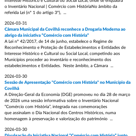
Interesse Histórico e Cultural ou Social Local, onde se enquadra
o Inventário Nacional | Comércio com HistóriaNo âmbito da
referida Lei (nº 1 do artigo 3º), ...
2026-03-31
Câmara Municipal da Covilhã reconhece a Drogaria Moderna ao
abrigo da iniciativa “Comércio com História”
A Lei nº 42/2017, de 14 de junho, estabelece o Regime de
Reconhecimento e Proteção de Estabelecimentos e Entidades de
Interesse Histórico e Cultural ou Social Local, competindo aos
Municípios proceder ao inventário e reconhecimento dos
estabelecimentos e Entidades. Neste âmbito, a Câmara ...
2026-03-30
Sessão de Apresentação "Comércio com História" no Município da
Covilhã
A Direção-Geral da Economia (DGE) promoveu no dia 28 de março
de 2026 uma sessão informativa sobre o Inventário Nacional
“Comércio com História”, integrada nas comemorações
que assinalam o Dia Nacional dos Centros Históricos, numa
homenagem à preservação e valorização do património ...
2026-03-30
Divulgação da Iniciativa Nacional “Comércio com História” junto