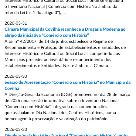
Interesse Histórico e Cultural ou Social Local, onde se enquadra
o Inventário Nacional | Comércio com HistóriaNo âmbito da
referida Lei (nº 1 do artigo 3º), ...
2026-03-31
Câmara Municipal da Covilhã reconhece a Drogaria Moderna ao
abrigo da iniciativa “Comércio com História”
A Lei nº 42/2017, de 14 de junho, estabelece o Regime de
Reconhecimento e Proteção de Estabelecimentos e Entidades de
Interesse Histórico e Cultural ou Social Local, competindo aos
Municípios proceder ao inventário e reconhecimento dos
estabelecimentos e Entidades. Neste âmbito, a Câmara ...
2026-03-30
Sessão de Apresentação "Comércio com História" no Município da
Covilhã
A Direção-Geral da Economia (DGE) promoveu no dia 28 de março
de 2026 uma sessão informativa sobre o Inventário Nacional
“Comércio com História”, integrada nas comemorações
que assinalam o Dia Nacional dos Centros Históricos, numa
homenagem à preservação e valorização do património ...
2026-03-30
Divulgação da Iniciativa Nacional “Comércio com História” junto