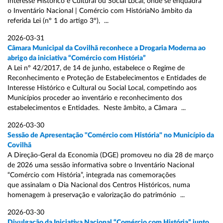
Interesse Histórico e Cultural ou Social Local, onde se enquadra
o Inventário Nacional | Comércio com HistóriaNo âmbito da
referida Lei (nº 1 do artigo 3º), ...
2026-03-31
Câmara Municipal da Covilhã reconhece a Drogaria Moderna ao
abrigo da iniciativa “Comércio com História”
A Lei nº 42/2017, de 14 de junho, estabelece o Regime de
Reconhecimento e Proteção de Estabelecimentos e Entidades de
Interesse Histórico e Cultural ou Social Local, competindo aos
Municípios proceder ao inventário e reconhecimento dos
estabelecimentos e Entidades. Neste âmbito, a Câmara ...
2026-03-30
Sessão de Apresentação "Comércio com História" no Município da
Covilhã
A Direção-Geral da Economia (DGE) promoveu no dia 28 de março
de 2026 uma sessão informativa sobre o Inventário Nacional
“Comércio com História”, integrada nas comemorações
que assinalam o Dia Nacional dos Centros Históricos, numa
homenagem à preservação e valorização do património ...
2026-03-30
Divulgação da Iniciativa Nacional “Comércio com História” junto