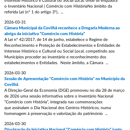
Interesse Histórico e Cultural ou Social Local, onde se enquadra
o Inventário Nacional | Comércio com HistóriaNo âmbito da
referida Lei (nº 1 do artigo 3º), ...
2026-03-31
Câmara Municipal da Covilhã reconhece a Drogaria Moderna ao
abrigo da iniciativa “Comércio com História”
A Lei nº 42/2017, de 14 de junho, estabelece o Regime de
Reconhecimento e Proteção de Estabelecimentos e Entidades de
Interesse Histórico e Cultural ou Social Local, competindo aos
Municípios proceder ao inventário e reconhecimento dos
estabelecimentos e Entidades. Neste âmbito, a Câmara ...
2026-03-30
Sessão de Apresentação "Comércio com História" no Município da
Covilhã
A Direção-Geral da Economia (DGE) promoveu no dia 28 de março
de 2026 uma sessão informativa sobre o Inventário Nacional
“Comércio com História”, integrada nas comemorações
que assinalam o Dia Nacional dos Centros Históricos, numa
homenagem à preservação e valorização do património ...
2026-03-30
Divulgação da Iniciativa Nacional “Comércio com História” junto