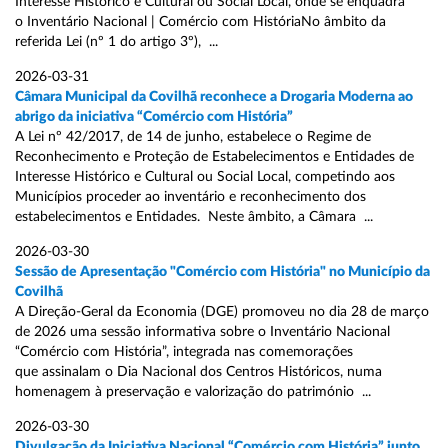
Interesse Histórico e Cultural ou Social Local, onde se enquadra
o Inventário Nacional | Comércio com HistóriaNo âmbito da
referida Lei (nº 1 do artigo 3º), ...
2026-03-31
Câmara Municipal da Covilhã reconhece a Drogaria Moderna ao
abrigo da iniciativa “Comércio com História”
A Lei nº 42/2017, de 14 de junho, estabelece o Regime de
Reconhecimento e Proteção de Estabelecimentos e Entidades de
Interesse Histórico e Cultural ou Social Local, competindo aos
Municípios proceder ao inventário e reconhecimento dos
estabelecimentos e Entidades. Neste âmbito, a Câmara ...
2026-03-30
Sessão de Apresentação "Comércio com História" no Município da
Covilhã
A Direção-Geral da Economia (DGE) promoveu no dia 28 de março
de 2026 uma sessão informativa sobre o Inventário Nacional
“Comércio com História”, integrada nas comemorações
que assinalam o Dia Nacional dos Centros Históricos, numa
homenagem à preservação e valorização do património ...
2026-03-30
Divulgação da Iniciativa Nacional “Comércio com História” junto