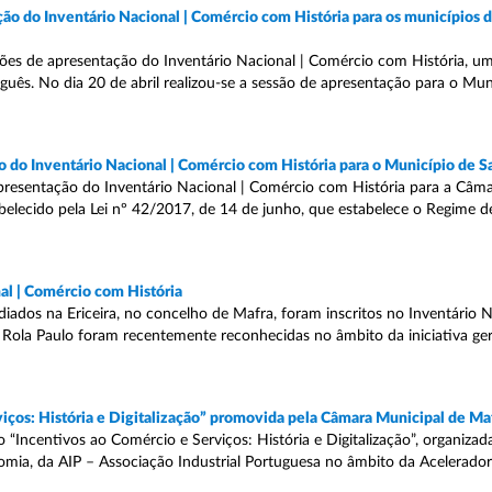
ão do Inventário Nacional | Comércio com História para os municípios 
es de apresentação do Inventário Nacional | Comércio com História, uma
uguês. No dia 20 de abril realizou-se a sessão de apresentação para o Mu
o do Inventário Nacional | Comércio com História para o Município de 
apresentação do Inventário Nacional | Comércio com História para a Câm
lecido pela Lei nº 42/2017, de 14 de junho, que estabelece o Regime d
al | Comércio com História
iados na Ericeira, no concelho de Mafra, foram inscritos no Inventário N
 Rola Paulo foram recentemente reconhecidas no âmbito da iniciativa ger
viços: História e Digitalização” promovida pela Câmara Municipal de Ma
 “Incentivos ao Comércio e Serviços: História e Digitalização”, organizad
omia, da AIP – Associação Industrial Portuguesa no âmbito da Acelerado