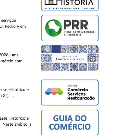
 serviços
 D. Pedro V em
 2026, uma
Comércio com
sse Histórico e
3º), ...
sse Histórico e
. Neste âmbito, a