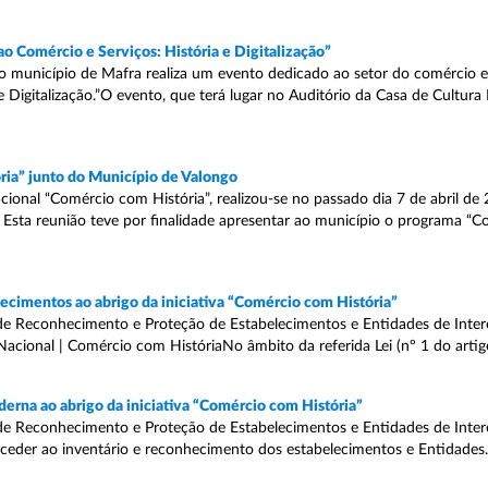
ao Comércio e Serviços: História e Digitalização”
 o município de Mafra realiza um evento dedicado ao setor do comércio e
e Digitalização.”O evento, que terá lugar no Auditório da Casa de Cultura
ria” junto do Município de Valongo
onal “Comércio com História”, realizou-se no passado dia 7 de abril de
 Esta reunião teve por finalidade apresentar ao município o programa “
cimentos ao abrigo da iniciativa “Comércio com História”
de Reconhecimento e Proteção de Estabelecimentos e Entidades de Intere
Nacional | Comércio com HistóriaNo âmbito da referida Lei (nº 1 do artigo 
erna ao abrigo da iniciativa “Comércio com História”
de Reconhecimento e Proteção de Estabelecimentos e Entidades de Intere
oceder ao inventário e reconhecimento dos estabelecimentos e Entidades