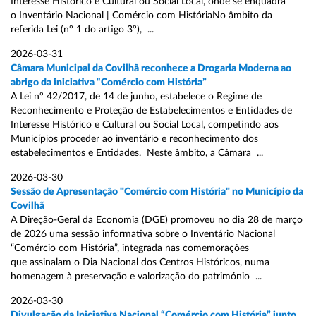
Interesse Histórico e Cultural ou Social Local, onde se enquadra
o Inventário Nacional | Comércio com HistóriaNo âmbito da
referida Lei (nº 1 do artigo 3º), ...
2026-03-31
Câmara Municipal da Covilhã reconhece a Drogaria Moderna ao
abrigo da iniciativa “Comércio com História”
A Lei nº 42/2017, de 14 de junho, estabelece o Regime de
Reconhecimento e Proteção de Estabelecimentos e Entidades de
Interesse Histórico e Cultural ou Social Local, competindo aos
Municípios proceder ao inventário e reconhecimento dos
estabelecimentos e Entidades. Neste âmbito, a Câmara ...
2026-03-30
Sessão de Apresentação "Comércio com História" no Município da
Covilhã
A Direção-Geral da Economia (DGE) promoveu no dia 28 de março
de 2026 uma sessão informativa sobre o Inventário Nacional
“Comércio com História”, integrada nas comemorações
que assinalam o Dia Nacional dos Centros Históricos, numa
homenagem à preservação e valorização do património ...
2026-03-30
Divulgação da Iniciativa Nacional “Comércio com História” junto