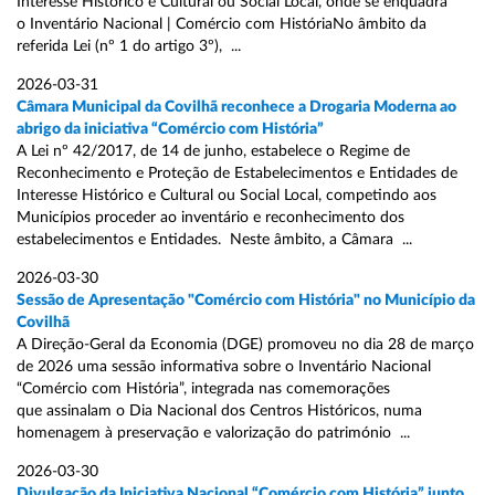
Interesse Histórico e Cultural ou Social Local, onde se enquadra
o Inventário Nacional | Comércio com HistóriaNo âmbito da
referida Lei (nº 1 do artigo 3º), ...
2026-03-31
Câmara Municipal da Covilhã reconhece a Drogaria Moderna ao
abrigo da iniciativa “Comércio com História”
A Lei nº 42/2017, de 14 de junho, estabelece o Regime de
Reconhecimento e Proteção de Estabelecimentos e Entidades de
Interesse Histórico e Cultural ou Social Local, competindo aos
Municípios proceder ao inventário e reconhecimento dos
estabelecimentos e Entidades. Neste âmbito, a Câmara ...
2026-03-30
Sessão de Apresentação "Comércio com História" no Município da
Covilhã
A Direção-Geral da Economia (DGE) promoveu no dia 28 de março
de 2026 uma sessão informativa sobre o Inventário Nacional
“Comércio com História”, integrada nas comemorações
que assinalam o Dia Nacional dos Centros Históricos, numa
homenagem à preservação e valorização do património ...
2026-03-30
Divulgação da Iniciativa Nacional “Comércio com História” junto