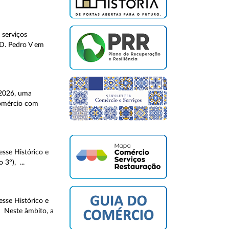
 serviços
 D. Pedro V em
 2026, uma
Comércio com
sse Histórico e
3º), ...
sse Histórico e
. Neste âmbito, a