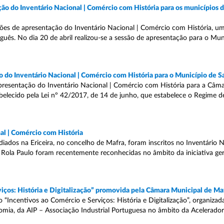
ão do Inventário Nacional | Comércio com História para os municípios 
es de apresentação do Inventário Nacional | Comércio com História, uma
uguês. No dia 20 de abril realizou-se a sessão de apresentação para o Mu
o do Inventário Nacional | Comércio com História para o Município de 
apresentação do Inventário Nacional | Comércio com História para a Câm
lecido pela Lei nº 42/2017, de 14 de junho, que estabelece o Regime d
al | Comércio com História
iados na Ericeira, no concelho de Mafra, foram inscritos no Inventário N
 Rola Paulo foram recentemente reconhecidas no âmbito da iniciativa ger
viços: História e Digitalização” promovida pela Câmara Municipal de Ma
 “Incentivos ao Comércio e Serviços: História e Digitalização”, organizad
omia, da AIP – Associação Industrial Portuguesa no âmbito da Acelerado