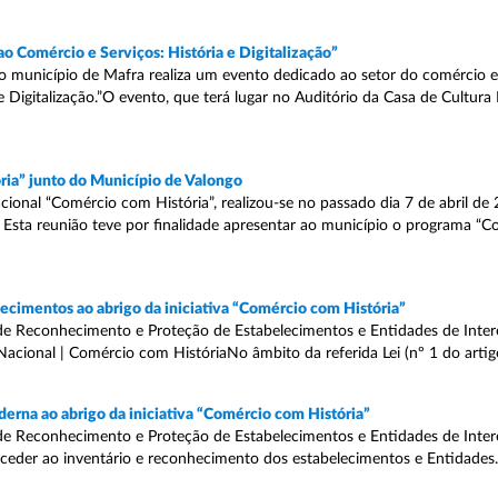
ao Comércio e Serviços: História e Digitalização”
 o município de Mafra realiza um evento dedicado ao setor do comércio e
e Digitalização.”O evento, que terá lugar no Auditório da Casa de Cultura
ria” junto do Município de Valongo
onal “Comércio com História”, realizou-se no passado dia 7 de abril de
 Esta reunião teve por finalidade apresentar ao município o programa “
cimentos ao abrigo da iniciativa “Comércio com História”
de Reconhecimento e Proteção de Estabelecimentos e Entidades de Intere
Nacional | Comércio com HistóriaNo âmbito da referida Lei (nº 1 do artigo 
erna ao abrigo da iniciativa “Comércio com História”
de Reconhecimento e Proteção de Estabelecimentos e Entidades de Intere
oceder ao inventário e reconhecimento dos estabelecimentos e Entidades