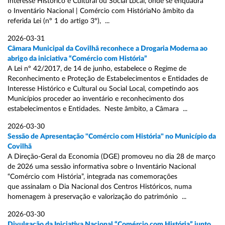
Interesse Histórico e Cultural ou Social Local, onde se enquadra
o Inventário Nacional | Comércio com HistóriaNo âmbito da
referida Lei (nº 1 do artigo 3º), ...
2026-03-31
Câmara Municipal da Covilhã reconhece a Drogaria Moderna ao
abrigo da iniciativa “Comércio com História”
A Lei nº 42/2017, de 14 de junho, estabelece o Regime de
Reconhecimento e Proteção de Estabelecimentos e Entidades de
Interesse Histórico e Cultural ou Social Local, competindo aos
Municípios proceder ao inventário e reconhecimento dos
estabelecimentos e Entidades. Neste âmbito, a Câmara ...
2026-03-30
Sessão de Apresentação "Comércio com História" no Município da
Covilhã
A Direção-Geral da Economia (DGE) promoveu no dia 28 de março
de 2026 uma sessão informativa sobre o Inventário Nacional
“Comércio com História”, integrada nas comemorações
que assinalam o Dia Nacional dos Centros Históricos, numa
homenagem à preservação e valorização do património ...
2026-03-30
Divulgação da Iniciativa Nacional “Comércio com História” junto