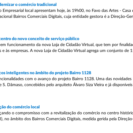
rnizar o comércio tradicional
mpresarial local apresentam hoje, às 19h00, no Favo das Artes - Casa d
onal Bairros Comerciais Digitais, cuja entidade gestora é a Direção-Ger
 centro do novo conceito de serviço público
m funcionamento da nova Loja de Cidadão Virtual, que tem por finalida
s e às empresas. A nova Loja de Cidadão Virtual agrega um conjunto de 1
s inteligentes no âmbito do projeto Bairro 1128
ncionalidades com o avanço do projeto Bairro 1128. Uma das novidades ma
e S. Dâmaso, concebidos pelo arquiteto Álvaro Siza Vieira e já disponívei
ção do comércio local
forçando o compromisso com a revitalização do comércio no centro históri
), no âmbito dos Bairros Comerciais Digitais, medida gerida pela Direção