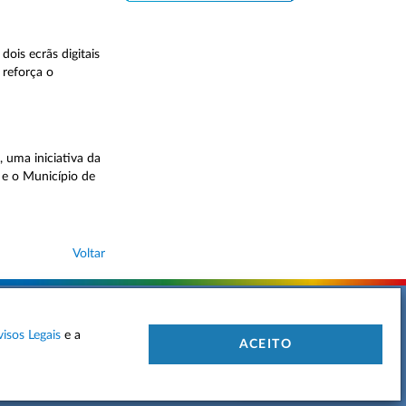
ois ecrãs digitais
 reforça o
 uma iniciativa da
 e o Município de
Voltar
visos Legais
e a
 DE PRIVACIDADE
MAPA DO SITE
CONTACTOS
ACEITO