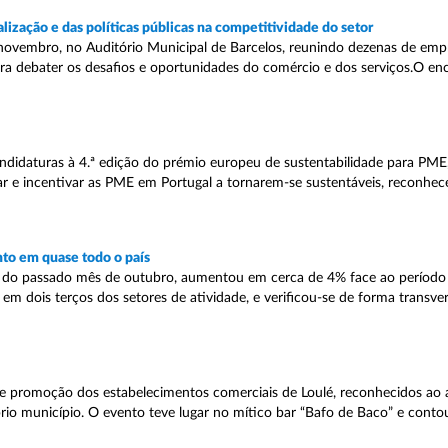
ização e das políticas públicas na competitividade do setor
vembro, no Auditório Municipal de Barcelos, reunindo dezenas de empr
ara debater os desafios e oportunidades do comércio e dos serviços.O en
ndidaturas à 4.ª edição do prémio europeu de sustentabilidade para PME
r e incentivar as PME em Portugal a tornarem-se sustentáveis, reconhec
to em quase todo o país
al do passado mês de outubro, aumentou em cerca de 4% face ao períod
em dois terços dos setores de atividade, e verificou-se de forma transve
de promoção dos estabelecimentos comerciais de Loulé, reconhecidos ao 
rio município. O evento teve lugar no mítico bar “Bafo de Baco” e conto