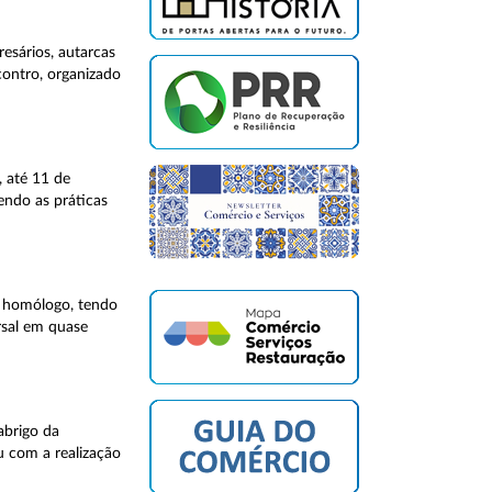
esários, autarcas
contro, organizado
, até 11 de
endo as práticas
o homólogo, tendo
rsal em quase
abrigo da
u com a realização