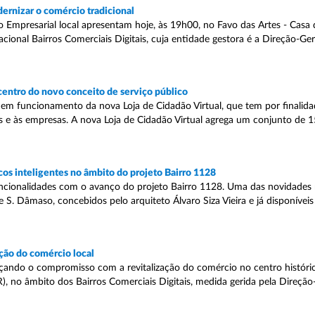
rnizar o comércio tradicional
mpresarial local apresentam hoje, às 19h00, no Favo das Artes - Casa d
onal Bairros Comerciais Digitais, cuja entidade gestora é a Direção-Ger
 centro do novo conceito de serviço público
m funcionamento da nova Loja de Cidadão Virtual, que tem por finalida
s e às empresas. A nova Loja de Cidadão Virtual agrega um conjunto de 1
s inteligentes no âmbito do projeto Bairro 1128
ncionalidades com o avanço do projeto Bairro 1128. Uma das novidades ma
e S. Dâmaso, concebidos pelo arquiteto Álvaro Siza Vieira e já disponívei
ção do comércio local
forçando o compromisso com a revitalização do comércio no centro históri
), no âmbito dos Bairros Comerciais Digitais, medida gerida pela Direção