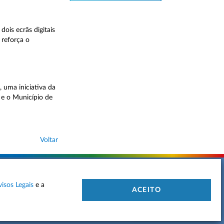
ois ecrãs digitais
 reforça o
 uma iniciativa da
 e o Município de
Voltar
visos Legais
e a
 DE PRIVACIDADE
MAPA DO SITE
CONTACTOS
ACEITO