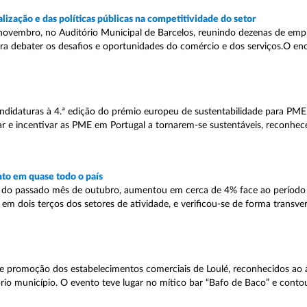
ização e das políticas públicas na competitividade do setor
vembro, no Auditório Municipal de Barcelos, reunindo dezenas de empr
ara debater os desafios e oportunidades do comércio e dos serviços.O en
ndidaturas à 4.ª edição do prémio europeu de sustentabilidade para PME
r e incentivar as PME em Portugal a tornarem-se sustentáveis, reconhec
to em quase todo o país
al do passado mês de outubro, aumentou em cerca de 4% face ao períod
em dois terços dos setores de atividade, e verificou-se de forma transve
de promoção dos estabelecimentos comerciais de Loulé, reconhecidos ao 
rio município. O evento teve lugar no mítico bar “Bafo de Baco” e conto