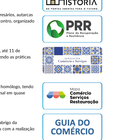
esários, autarcas
contro, organizado
, até 11 de
endo as práticas
o homólogo, tendo
rsal em quase
abrigo da
u com a realização