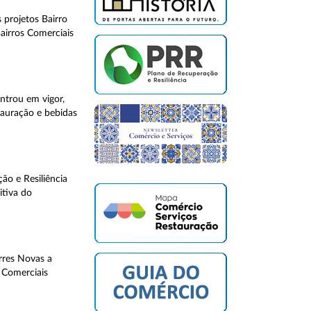
 projetos Bairro
airros Comerciais
entrou em vigor,
tauração e bebidas
o e Resiliência
itiva do
rres Novas a
 Comerciais