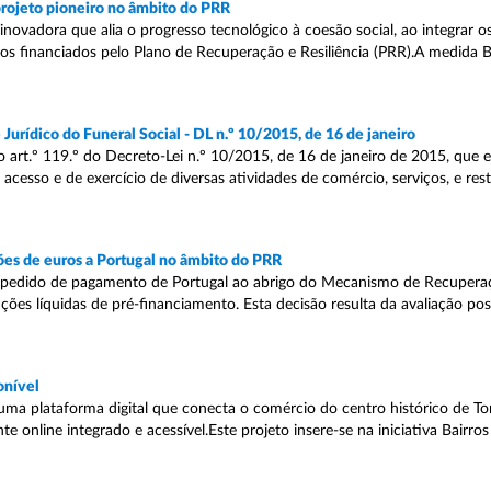
projeto pioneiro no âmbito do PRR
novadora que alia o progresso tecnológico à coesão social, ao integrar os
os financiados pelo Plano de Recuperação e Resiliência (PRR).A medida B
urídico do Funeral Social - DL n.º 10/2015, de 16 de janeiro
o art.º 119.º do Decreto-Lei n.º 10/2015, de 16 de janeiro de 2015, que 
esso e de exercício de diversas atividades de comércio, serviços, e res
es de euros a Portugal no âmbito do PRR
pedido de pagamento de Portugal ao abrigo do Mecanismo de Recuperaçã
ões líquidas de pré-financiamento. Esta decisão resulta da avaliação pos
onível
uma plataforma digital que conecta o comércio do centro histórico de To
nline integrado e acessível.Este projeto insere-se na iniciativa Bairros