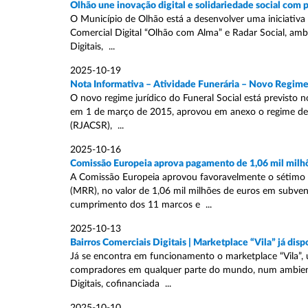
Olhão une inovação digital e solidariedade social com 
O Município de Olhão está a desenvolver uma iniciativa i
Comercial Digital “Olhão com Alma” e Radar Social, amb
Digitais, ...
2025-10-19
Nota Informativa – Atividade Funerária – Novo Regime J
O novo regime jurídico do Funeral Social está previsto n
em 1 de março de 2015, aprovou em anexo o regime de ac
(RJACSR), ...
2025-10-16
Comissão Europeia aprova pagamento de 1,06 mil milhõ
A Comissão Europeia aprovou favoravelmente o sétimo 
(MRR), no valor de 1,06 mil milhões de euros em subvenç
cumprimento dos 11 marcos e ...
2025-10-13
Bairros Comerciais Digitais | Marketplace “Vila” já disp
Já se encontra em funcionamento o marketplace “Vila”, 
compradores em qualquer parte do mundo, num ambiente o
Digitais, cofinanciada ...