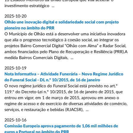
13 Estados-Membros da União Europeia que visa acelerar o
investimento estratégico ...
2025-10-20
Olhão une inovação digital e solidariedade social com projeto
pioneiro no âmbito do PRR
O Município de Olhão está a desenvolver uma iniciativa inovadora
que alia o progresso tecnológico à coesão social, ao integrar os
projetos Bairro Comercial Digital “Olhão com Alma” e Radar Social,
ambos financiados pelo Plano de Recuperação e Resiliência (PRR).A
medida Bairros Comerciais Digitais, ...
2025-10-19
Nota Informativa – Atividade Funerária – Novo Regime Jurídico
do Funeral Social - DL n.º 10/2015, de 16 de janeiro
O novo regime jurídico do Funeral Social está previsto no art.º
119.º do Decreto-Lei n.º 10/2015, de 16 de janeiro de 2015, que
entrou em vigor, em 1 de março de 2015, aprovou em anexo o
regime de acesso e de exercício de diversas atividades de comércio,
serviços, e restauração e bebidas (RJACSR), ...
2025-10-16
Comissão Europeia aprova pagamento de 1,06 mil milhões de
euros a Portugal no âmbito do PRR