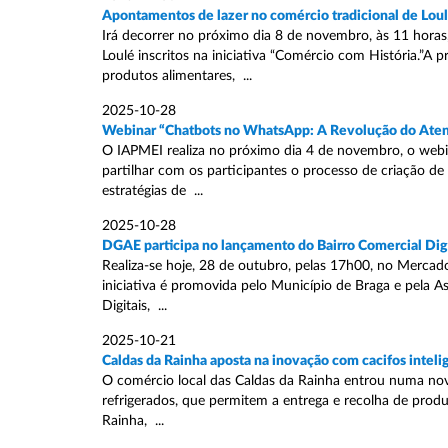
Apontamentos de lazer no comércio tradicional de Lou
Irá decorrer no próximo dia 8 de novembro, às 11 hora
Loulé inscritos na iniciativa “Comércio com História.”A
produtos alimentares, ...
2025-10-28
Webinar “Chatbots no WhatsApp: A Revolução do Ate
O IAPMEI realiza no próximo dia 4 de novembro, o web
partilhar com os participantes o processo de criação d
estratégias de ...
2025-10-28
DGAE participa no lançamento do Bairro Comercial Digi
Realiza-se hoje, 28 de outubro, pelas 17h00, no Mercado
iniciativa é promovida pelo Município de Braga e pela 
Digitais, ...
2025-10-21
Caldas da Rainha aposta na inovação com cacifos inteli
O comércio local das Caldas da Rainha entrou numa nova
refrigerados, que permitem a entrega e recolha de produt
Rainha, ...