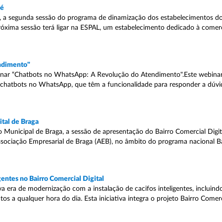
lé
s, a segunda sessão do programa de dinamização dos estabelecimentos d
 próxima sessão terá ligar na ESPAL, um estabelecimento dedicado à comer
ndimento"
inar “Chatbots no WhatsApp: A Revolução do Atendimento".Este webinar
e chatbots no WhatsApp, que têm a funcionalidade para responder a dúvid
tal de Braga
 Municipal de Braga, a sessão de apresentação do Bairro Comercial Digit
Associação Empresarial de Braga (AEB), no âmbito do programa nacional B
gentes no Bairro Comercial Digital
 era de modernização com a instalação de cacifos inteligentes, inclui
os a qualquer hora do dia. Esta iniciativa integra o projeto Bairro Comer