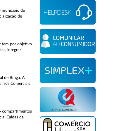
o município de
cialização de
 tem por objetivo
as, integrar
al de Braga. A
airros Comerciais
ndo compartimentos
cial Caldas da