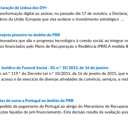
eclaração de Lisboa dos D9+
nsformação digital ao assinar, no passado dia 17 de outubro, a Declara
 da União Europeia que visa acelerar o investimento estratégico ...
projeto pioneiro no âmbito do PRR
novadora que alia o progresso tecnológico à coesão social, ao integrar os
os financiados pelo Plano de Recuperação e Resiliência (PRR).A medida B
urídico do Funeral Social - DL n.º 10/2015, de 16 de janeiro
o art.º 119.º do Decreto-Lei n.º 10/2015, de 16 de janeiro de 2015, que 
esso e de exercício de diversas atividades de comércio, serviços, e res
es de euros a Portugal no âmbito do PRR
pedido de pagamento de Portugal ao abrigo do Mecanismo de Recuperaçã
ões líquidas de pré-financiamento. Esta decisão resulta da avaliação pos