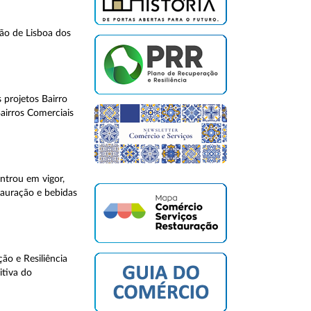
ção de Lisboa dos
 projetos Bairro
airros Comerciais
entrou em vigor,
tauração e bebidas
o e Resiliência
itiva do