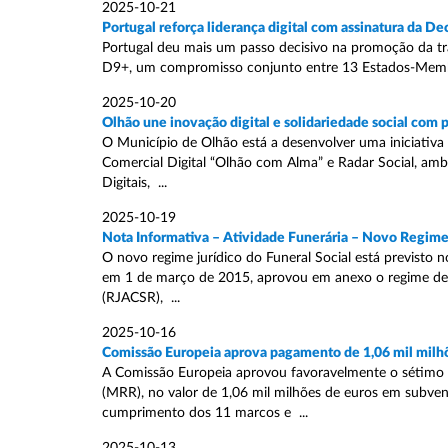
2025-10-21
Portugal reforça liderança digital com assinatura da D
Portugal deu mais um passo decisivo na promoção da tra
D9+, um compromisso conjunto entre 13 Estados-Membros
2025-10-20
Olhão une inovação digital e solidariedade social com 
O Município de Olhão está a desenvolver uma iniciativa i
Comercial Digital “Olhão com Alma” e Radar Social, amb
Digitais, ...
2025-10-19
Nota Informativa – Atividade Funerária – Novo Regime J
O novo regime jurídico do Funeral Social está previsto n
em 1 de março de 2015, aprovou em anexo o regime de ac
(RJACSR), ...
2025-10-16
Comissão Europeia aprova pagamento de 1,06 mil milhõ
A Comissão Europeia aprovou favoravelmente o sétimo 
(MRR), no valor de 1,06 mil milhões de euros em subvenç
cumprimento dos 11 marcos e ...