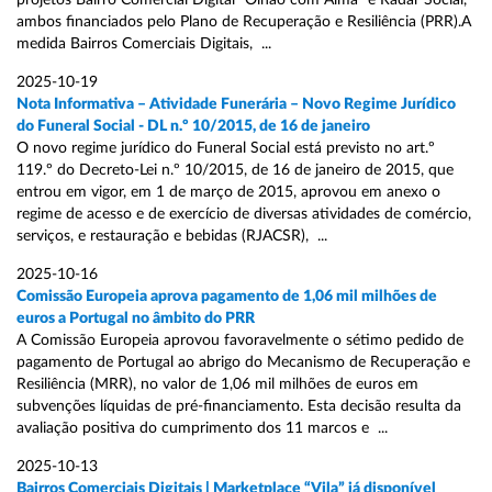
projetos Bairro Comercial Digital “Olhão com Alma” e Radar Social,
ambos financiados pelo Plano de Recuperação e Resiliência (PRR).A
medida Bairros Comerciais Digitais, ...
2025-10-19
Nota Informativa – Atividade Funerária – Novo Regime Jurídico
do Funeral Social - DL n.º 10/2015, de 16 de janeiro
O novo regime jurídico do Funeral Social está previsto no art.º
119.º do Decreto-Lei n.º 10/2015, de 16 de janeiro de 2015, que
entrou em vigor, em 1 de março de 2015, aprovou em anexo o
regime de acesso e de exercício de diversas atividades de comércio,
serviços, e restauração e bebidas (RJACSR), ...
2025-10-16
Comissão Europeia aprova pagamento de 1,06 mil milhões de
euros a Portugal no âmbito do PRR
A Comissão Europeia aprovou favoravelmente o sétimo pedido de
pagamento de Portugal ao abrigo do Mecanismo de Recuperação e
Resiliência (MRR), no valor de 1,06 mil milhões de euros em
subvenções líquidas de pré-financiamento. Esta decisão resulta da
avaliação positiva do cumprimento dos 11 marcos e ...
2025-10-13
Bairros Comerciais Digitais | Marketplace “Vila” já disponível