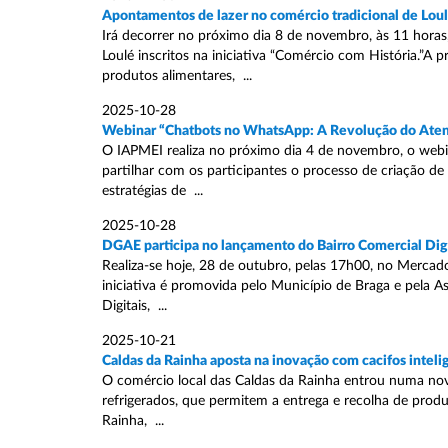
Apontamentos de lazer no comércio tradicional de Lou
Irá decorrer no próximo dia 8 de novembro, às 11 hora
Loulé inscritos na iniciativa “Comércio com História.”A
produtos alimentares, ...
2025-10-28
Webinar “Chatbots no WhatsApp: A Revolução do Ate
O IAPMEI realiza no próximo dia 4 de novembro, o web
partilhar com os participantes o processo de criação d
estratégias de ...
2025-10-28
DGAE participa no lançamento do Bairro Comercial Digi
Realiza-se hoje, 28 de outubro, pelas 17h00, no Mercado
iniciativa é promovida pelo Município de Braga e pela 
Digitais, ...
2025-10-21
Caldas da Rainha aposta na inovação com cacifos inteli
O comércio local das Caldas da Rainha entrou numa nova
refrigerados, que permitem a entrega e recolha de produt
Rainha, ...