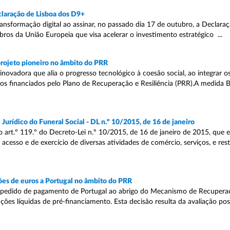
eclaração de Lisboa dos D9+
nsformação digital ao assinar, no passado dia 17 de outubro, a Declara
 da União Europeia que visa acelerar o investimento estratégico ...
projeto pioneiro no âmbito do PRR
novadora que alia o progresso tecnológico à coesão social, ao integrar os
os financiados pelo Plano de Recuperação e Resiliência (PRR).A medida B
urídico do Funeral Social - DL n.º 10/2015, de 16 de janeiro
o art.º 119.º do Decreto-Lei n.º 10/2015, de 16 de janeiro de 2015, que 
esso e de exercício de diversas atividades de comércio, serviços, e res
es de euros a Portugal no âmbito do PRR
pedido de pagamento de Portugal ao abrigo do Mecanismo de Recuperaçã
ões líquidas de pré-financiamento. Esta decisão resulta da avaliação pos