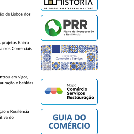
ção de Lisboa dos
 projetos Bairro
airros Comerciais
entrou em vigor,
tauração e bebidas
o e Resiliência
itiva do