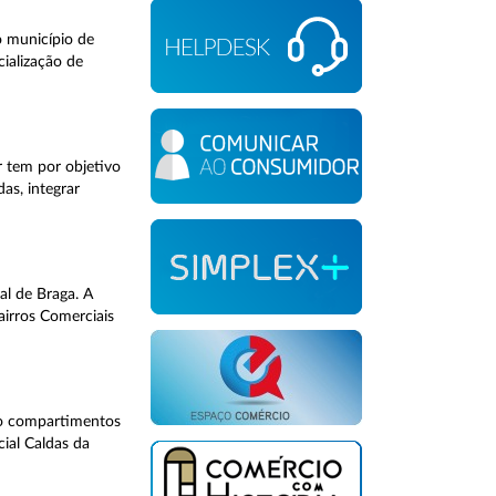
o município de
cialização de
 tem por objetivo
as, integrar
al de Braga. A
airros Comerciais
ndo compartimentos
cial Caldas da