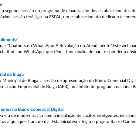
lé
s, a segunda sessão do programa de dinamização dos estabelecimentos d
 próxima sessão terá ligar na ESPAL, um estabelecimento dedicado à comer
ndimento"
inar “Chatbots no WhatsApp: A Revolução do Atendimento".Este webinar
e chatbots no WhatsApp, que têm a funcionalidade para responder a dúvid
tal de Braga
 Municipal de Braga, a sessão de apresentação do Bairro Comercial Digit
Associação Empresarial de Braga (AEB), no âmbito do programa nacional B
gentes no Bairro Comercial Digital
 era de modernização com a instalação de cacifos inteligentes, inclui
os a qualquer hora do dia. Esta iniciativa integra o projeto Bairro Comer