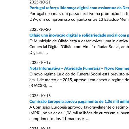
2025-10-21
Portugal reforça liderança digital com assinatura da D
Portugal deu mais um passo decisivo na promoção da tra
D9+, um compromisso conjunto entre 13 Estados-Membros
2025-10-20
Olhão une inovação digital e solidariedade social com 
O Município de Olhão está a desenvolver uma iniciativa i
Comercial Digital “Olhão com Alma” e Radar Social, amb
Digitais, ...
2025-10-19
Nota Informativa – Atividade Funerária – Novo Regime J
O novo regime jurídico do Funeral Social está previsto n
em 1 de março de 2015, aprovou em anexo o regime de ac
(RJACSR), ...
2025-10-16
Comissão Europeia aprova pagamento de 1,06 mil milhõ
A Comissão Europeia aprovou favoravelmente o sétimo 
(MRR), no valor de 1,06 mil milhões de euros em subvenç
cumprimento dos 11 marcos e ...