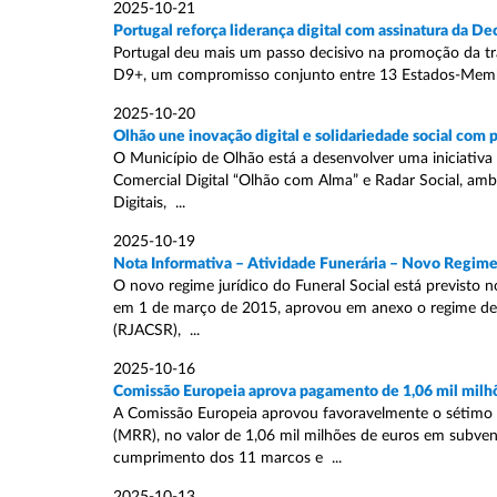
2025-10-21
Portugal reforça liderança digital com assinatura da D
Portugal deu mais um passo decisivo na promoção da tra
D9+, um compromisso conjunto entre 13 Estados-Membros
2025-10-20
Olhão une inovação digital e solidariedade social com 
O Município de Olhão está a desenvolver uma iniciativa i
Comercial Digital “Olhão com Alma” e Radar Social, amb
Digitais, ...
2025-10-19
Nota Informativa – Atividade Funerária – Novo Regime J
O novo regime jurídico do Funeral Social está previsto n
em 1 de março de 2015, aprovou em anexo o regime de ac
(RJACSR), ...
2025-10-16
Comissão Europeia aprova pagamento de 1,06 mil milhõ
A Comissão Europeia aprovou favoravelmente o sétimo 
(MRR), no valor de 1,06 mil milhões de euros em subvenç
cumprimento dos 11 marcos e ...