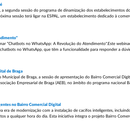
lé
s, a segunda sessão do programa de dinamização dos estabelecimentos d
 próxima sessão terá ligar na ESPAL, um estabelecimento dedicado à comer
ndimento"
inar “Chatbots no WhatsApp: A Revolução do Atendimento".Este webinar
e chatbots no WhatsApp, que têm a funcionalidade para responder a dúvid
tal de Braga
 Municipal de Braga, a sessão de apresentação do Bairro Comercial Digit
Associação Empresarial de Braga (AEB), no âmbito do programa nacional B
gentes no Bairro Comercial Digital
 era de modernização com a instalação de cacifos inteligentes, inclui
os a qualquer hora do dia. Esta iniciativa integra o projeto Bairro Comer