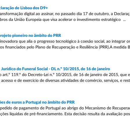
eclaração de Lisboa dos D9+
nsformação digital ao assinar, no passado dia 17 de outubro, a Declara
 da União Europeia que visa acelerar o investimento estratégico ...
projeto pioneiro no âmbito do PRR
novadora que alia o progresso tecnológico à coesão social, ao integrar os
os financiados pelo Plano de Recuperação e Resiliência (PRR).A medida B
urídico do Funeral Social - DL n.º 10/2015, de 16 de janeiro
o art.º 119.º do Decreto-Lei n.º 10/2015, de 16 de janeiro de 2015, que 
esso e de exercício de diversas atividades de comércio, serviços, e res
es de euros a Portugal no âmbito do PRR
pedido de pagamento de Portugal ao abrigo do Mecanismo de Recuperaçã
ões líquidas de pré-financiamento. Esta decisão resulta da avaliação pos