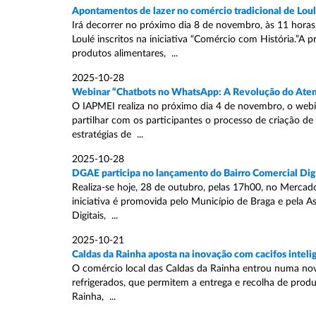
Apontamentos de lazer no comércio tradicional de Lou
Irá decorrer no próximo dia 8 de novembro, às 11 hora
Loulé inscritos na iniciativa “Comércio com História.”A
produtos alimentares, ...
2025-10-28
Webinar “Chatbots no WhatsApp: A Revolução do Ate
O IAPMEI realiza no próximo dia 4 de novembro, o web
partilhar com os participantes o processo de criação d
estratégias de ...
2025-10-28
DGAE participa no lançamento do Bairro Comercial Digi
Realiza-se hoje, 28 de outubro, pelas 17h00, no Mercado
iniciativa é promovida pelo Município de Braga e pela 
Digitais, ...
2025-10-21
Caldas da Rainha aposta na inovação com cacifos inteli
O comércio local das Caldas da Rainha entrou numa nova
refrigerados, que permitem a entrega e recolha de produt
Rainha, ...