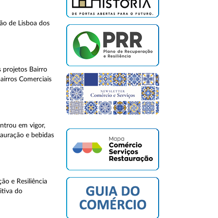
ção de Lisboa dos
 projetos Bairro
airros Comerciais
entrou em vigor,
tauração e bebidas
o e Resiliência
itiva do