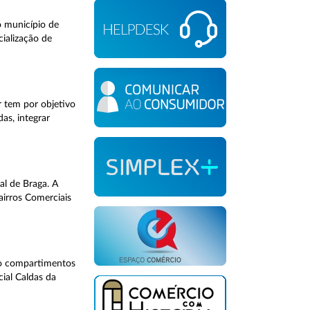
o município de
cialização de
 tem por objetivo
as, integrar
al de Braga. A
airros Comerciais
ndo compartimentos
cial Caldas da