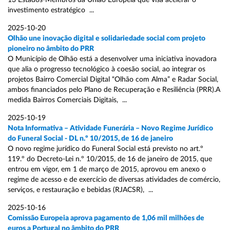
13 Estados-Membros da União Europeia que visa acelerar o
investimento estratégico ...
2025-10-20
Olhão une inovação digital e solidariedade social com projeto
pioneiro no âmbito do PRR
O Município de Olhão está a desenvolver uma iniciativa inovadora
que alia o progresso tecnológico à coesão social, ao integrar os
projetos Bairro Comercial Digital “Olhão com Alma” e Radar Social,
ambos financiados pelo Plano de Recuperação e Resiliência (PRR).A
medida Bairros Comerciais Digitais, ...
2025-10-19
Nota Informativa – Atividade Funerária – Novo Regime Jurídico
do Funeral Social - DL n.º 10/2015, de 16 de janeiro
O novo regime jurídico do Funeral Social está previsto no art.º
119.º do Decreto-Lei n.º 10/2015, de 16 de janeiro de 2015, que
entrou em vigor, em 1 de março de 2015, aprovou em anexo o
regime de acesso e de exercício de diversas atividades de comércio,
serviços, e restauração e bebidas (RJACSR), ...
2025-10-16
Comissão Europeia aprova pagamento de 1,06 mil milhões de
euros a Portugal no âmbito do PRR