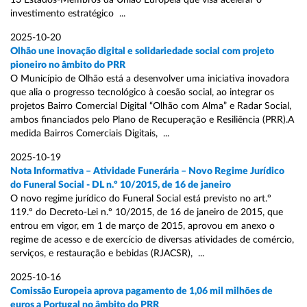
13 Estados-Membros da União Europeia que visa acelerar o
investimento estratégico ...
2025-10-20
Olhão une inovação digital e solidariedade social com projeto
pioneiro no âmbito do PRR
O Município de Olhão está a desenvolver uma iniciativa inovadora
que alia o progresso tecnológico à coesão social, ao integrar os
projetos Bairro Comercial Digital “Olhão com Alma” e Radar Social,
ambos financiados pelo Plano de Recuperação e Resiliência (PRR).A
medida Bairros Comerciais Digitais, ...
2025-10-19
Nota Informativa – Atividade Funerária – Novo Regime Jurídico
do Funeral Social - DL n.º 10/2015, de 16 de janeiro
O novo regime jurídico do Funeral Social está previsto no art.º
119.º do Decreto-Lei n.º 10/2015, de 16 de janeiro de 2015, que
entrou em vigor, em 1 de março de 2015, aprovou em anexo o
regime de acesso e de exercício de diversas atividades de comércio,
serviços, e restauração e bebidas (RJACSR), ...
2025-10-16
Comissão Europeia aprova pagamento de 1,06 mil milhões de
euros a Portugal no âmbito do PRR