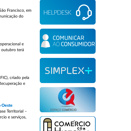
 São Francisco, em
omunicação do
 operacional e
 outubro terá
FIC), criado pela
Recuperação e
o Oeste
e Territorial –
cio e serviços,