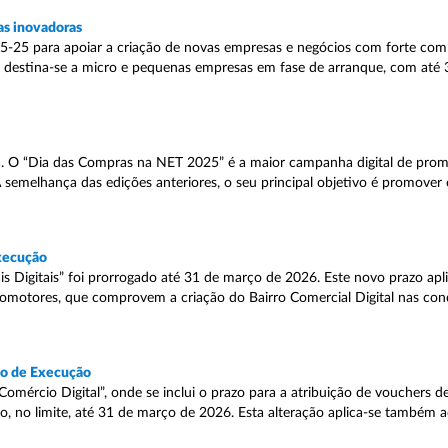
as inovadoras
-25 para apoiar a criação de novas empresas e negócios com forte co
so destina-se a micro e pequenas empresas em fase de arranque, com até 
a. O “Dia das Compras na NET 2025” é a maior campanha digital de pr
À semelhança das edições anteriores, o seu principal objetivo é promover
execução
s Digitais” foi prorrogado até 31 de março de 2026. Este novo prazo apli
romotores, que comprovem a criação do Bairro Comercial Digital nas cond
zo de Execução
mércio Digital”, onde se inclui o prazo para a atribuição de vouchers de 
do, no limite, até 31 de março de 2026. Esta alteração aplica-se também a