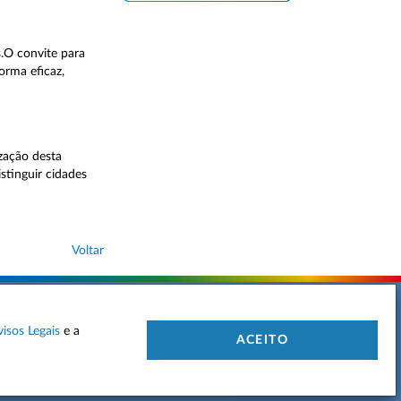
.O convite para
orma eficaz,
zação desta
istinguir cidades
Voltar
visos Legais
e a
 DE PRIVACIDADE
MAPA DO SITE
CONTACTOS
ACEITO