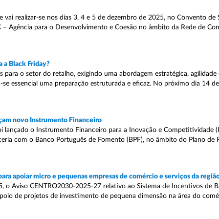
e vai realizar-se nos dias 3, 4 e 5 de dezembro de 2025, no Convento de
&C – Agência para o Desenvolvimento e Coesão no âmbito da Rede de C
 a Black Friday?
as para o setor do retalho, exigindo uma abordagem estratégica, agilidade
-se essencial uma preparação estruturada e eficaz. No próximo dia 14 de
çam novo Instrumento Financeiro
oi lançado o Instrumento Financeiro para a Inovação e Competitividade (I
ceria com o Banco Português de Fomento (BPF), no âmbito do Plano de 
a apoiar micro e pequenas empresas de comércio e serviços da regiã
5, o Aviso CENTRO2030-2025-27 relativo ao Sistema de Incentivos de Bas
poio de projetos de investimento de pequena dimensão na área do comér