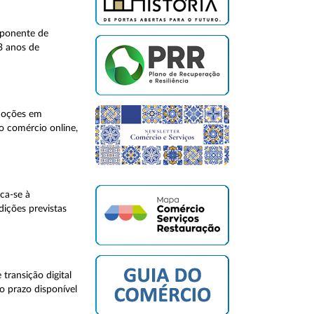
mponente de
3 anos de
omoções em
 o comércio online,
ca-se à
ições previstas
transição digital
o prazo disponível