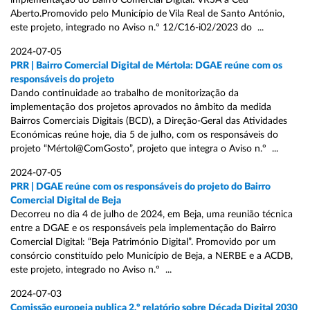
implementação do Bairro Comercial Digital: VRSA a Céu
Aberto.Promovido pelo Município de Vila Real de Santo António,
este projeto, integrado no Aviso n.º 12/C16-i02/2023 do ...
2024-07-05
PRR | Bairro Comercial Digital de Mértola: DGAE reúne com os
responsáveis do projeto
Dando continuidade ao trabalho de monitorização da
implementação dos projetos aprovados no âmbito da medida
Bairros Comerciais Digitais (BCD), a Direção-Geral das Atividades
Económicas reúne hoje, dia 5 de julho, com os responsáveis do
projeto “Mértol@ComGosto”, projeto que integra o Aviso n.º ...
2024-07-05
PRR | DGAE reúne com os responsáveis do projeto do Bairro
Comercial Digital de Beja
Decorreu no dia 4 de julho de 2024, em Beja, uma reunião técnica
entre a DGAE e os responsáveis pela implementação do Bairro
Comercial Digital: “Beja Património Digital”. Promovido por um
consórcio constituído pelo Município de Beja, a NERBE e a ACDB,
este projeto, integrado no Aviso n.º ...
2024-07-03
Comissão europeia publica 2.º relatório sobre Década Digital 2030