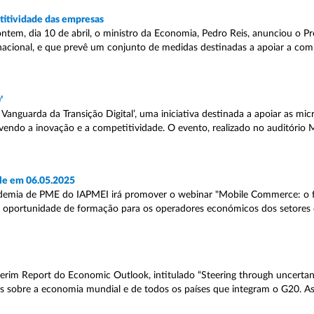
titividade das empresas
ontem, dia 10 de abril, o ministro da Economia, Pedro Reis, anunciou o P
nacional, e que prevê um conjunto de medidas destinadas a apoiar a com
’
anguarda da Transição Digital’, uma iniciativa destinada a apoiar as mi
vendo a inovação e a competitividade. O evento, realizado no auditório 
le em 06.05.2025
cademia de PME do IAPMEI irá promover o webinar "Mobile Commerce: o 
a oportunidade de formação para os operadores económicos dos setores
im Report do Economic Outlook, intitulado “Steering through uncertanit
ões sobre a economia mundial e de todos os países que integram o G20. A