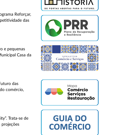
rograma Reforçar,
petitividade das
cro e pequenas
Municipal Casa da
futuro das
 do comércio,
y”. Trata-se de
s projeções