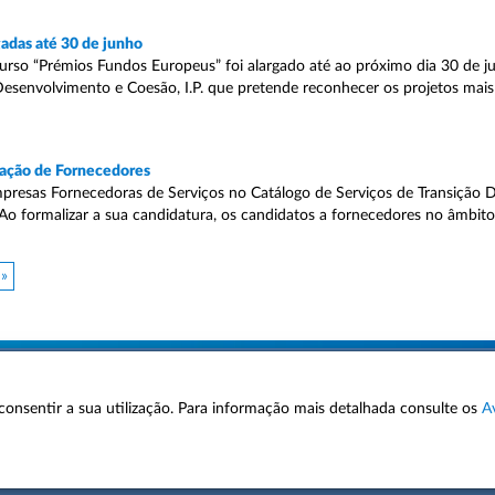
adas até 30 de junho
urso “Prémios Fundos Europeus” foi alargado até ao próximo dia 30 de j
 Desenvolvimento e Coesão, I.P. que pretende reconhecer os projetos mai
tação de Fornecedores
presas Fornecedoras de Serviços no Catálogo de Serviços de Transição Dig
.Ao formalizar a sua candidatura, os candidatos a fornecedores no âmbit
 »
 a consentir a sua utilização. Para informação mais detalhada consulte os
A
AVISOS LEGAIS
POLÍTICA