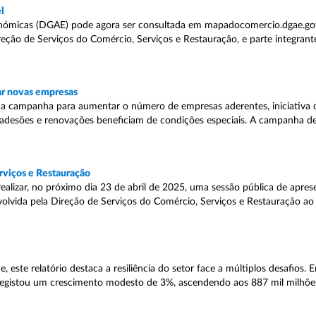
l
conómicas (DGAE) pode agora ser consultada em mapadocomercio.dgae.g
reção de Serviços do Comércio, Serviços e Restauração, e parte integran
ar novas empresas
 campanha para aumentar o número de empresas aderentes, iniciativa 
s adesões e renovações beneficiam de condições especiais. A campanha de
rviços e Restauração
ealizar, no próximo dia 23 de abril de 2025, uma sessão pública de apr
olvida pela Direção de Serviços do Comércio, Serviços e Restauração ao
ste relatório destaca a resiliência do setor face a múltiplos desafios.
registou um crescimento modesto de 3%, ascendendo aos 887 mil milhõe