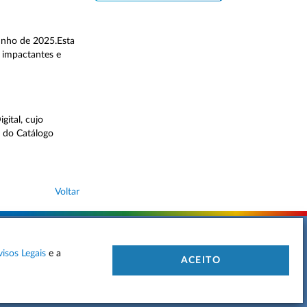
unho de 2025.Esta
s impactantes e
ital, cujo
o do Catálogo
Voltar
visos Legais
e a
 DE PRIVACIDADE
MAPA DO SITE
CONTACTOS
ACEITO