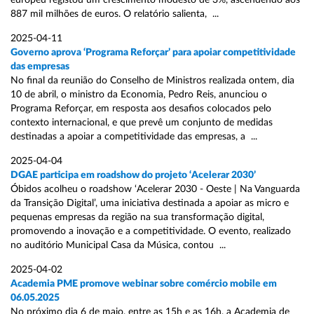
europeu registou um crescimento modesto de 3%, ascendendo aos
887 mil milhões de euros. O relatório salienta, ...
2025-04-11
Governo aprova ‘Programa Reforçar’ para apoiar competitividade
das empresas
No final da reunião do Conselho de Ministros realizada ontem, dia
10 de abril, o ministro da Economia, Pedro Reis, anunciou o
Programa Reforçar, em resposta aos desafios colocados pelo
contexto internacional, e que prevê um conjunto de medidas
destinadas a apoiar a competitividade das empresas, a ...
2025-04-04
DGAE participa em roadshow do projeto ‘Acelerar 2030’
Óbidos acolheu o roadshow ‘Acelerar 2030 - Oeste | Na Vanguarda
da Transição Digital’, uma iniciativa destinada a apoiar as micro e
pequenas empresas da região na sua transformação digital,
promovendo a inovação e a competitividade. O evento, realizado
no auditório Municipal Casa da Música, contou ...
2025-04-02
Academia PME promove webinar sobre comércio mobile em
06.05.2025
No próximo dia 6 de maio, entre as 15h e as 16h, a Academia de