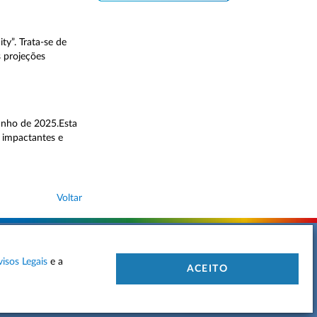
y”. Trata-se de
s projeções
unho de 2025.Esta
s impactantes e
Voltar
visos Legais
e a
 DE PRIVACIDADE
MAPA DO SITE
CONTACTOS
ACEITO