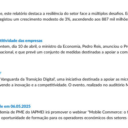
ste relatório destaca a resiliência do setor face a múltiplos desafios.
registou um crescimento modesto de 3%, ascendendo aos 887 mil milhõe
titividade das empresas
ontem, dia 10 de abril, o ministro da Economia, Pedro Reis, anunciou o P
nacional, e que prevê um conjunto de medidas destinadas a apoiar a com
’
anguarda da Transição Digital’, uma iniciativa destinada a apoiar as mi
vendo a inovação e a competitividade. O evento, realizado no auditório 
le em 06.05.2025
cademia de PME do IAPMEI irá promover o webinar "Mobile Commerce: o 
a oportunidade de formação para os operadores económicos dos setores