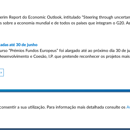
im Report do Economic Outlook, intitulado “Steering through uncertanit
ões sobre a economia mundial e de todos os países que integram o G20. A
adas até 30 de junho
urso “Prémios Fundos Europeus” foi alargado até ao próximo dia 30 de j
 Desenvolvimento e Coesão, I.P. que pretende reconhecer os projetos mai
 »
 a consentir a sua utilização. Para informação mais detalhada consulte os
A
AVISOS LEGAIS
POLÍTICA