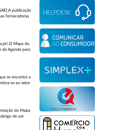
GAE).A publicação
sas fornecedoras
ov.pt/.O Mapa do
te da Agenda para
que se encontra a
stina-se ao setor
esentação do Mapa
 abrigo de um