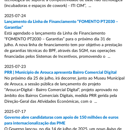
tecnológica de suporte à competitividade de base não tecnológica
(incubadoras e espaços de cowork) - ITI CIM”, ...
2025-07-24
Lançamento da Linha de Financiamento “FOMENTO PT2030 –
Garantias”
Está agendado o lançamento da Linha de Financiamento
“FOMENTO PT2030 – Garantias” para o próximo dia 31 de
julho. A nova linha de financiamento tem por objetivo a prestação
de garantias técnicas do BPF, através das SGM, nas operações
financiadas pelos Sistemas de Incentivos, promovendo o ...
2025-07-23
PRR | Município de Arouca apresenta Bairro Comercial Digital
No próximo dia 25 de julho, irá decorrer, junto ao Museu Municipal
de Arouca, a sessão pública de lançamento do projeto
“Arouca+Digital - Bairro Comercial Digital”, projeto aprovado no
âmbito dos Bairros Comerciais Digitais, medida PRR gerida pela
Direção-Geral das Atividades Económicas, com o ...
2025-07-17
Governo abre candidaturas com apoio de 150 milhões de euros
para internacionalização das PME
O Governo lançou, no dia 14 de julho de 2025, um novo Aviso de