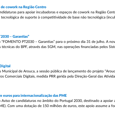
s de cowork na Região Centro
andidaturas para apoiar incubadoras e espaços de cowork na Região Cent
 tecnológica de suporte à competitividade de base não tecnológica (inc
2030 – Garantias”
 “FOMENTO PT2030 – Garantias” para o próximo dia 31 de julho. A nov
s técnicas do BPF, através das SGM, nas operações financiadas pelos Sis
Digital
u Municipal de Arouca, a sessão pública de lançamento do projeto “Arouca
ros Comerciais Digitais, medida PRR gerida pela Direção-Geral das Ativi
e euros para internacionalização das PME
 Aviso de candidaturas no âmbito do Portugal 2030, destinado a apoiar 
PME). Com uma dotação de 150 milhões de euros, este apoio assume a f