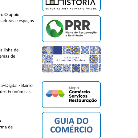
ro.O apoio
ubadoras e espaços
a linha de
temas de
+Digital - Bairro
dades Económicas,
a
orma de