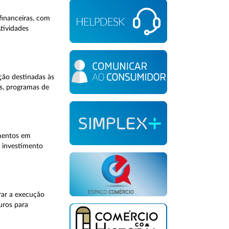
financeiras, com
tividades
ção destinadas às
s, programas de
imentos em
o investimento
rar a execução
uros para