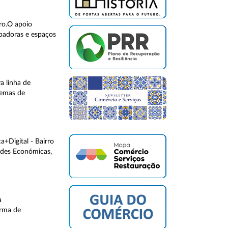
ro.O apoio
ubadoras e espaços
a linha de
temas de
+Digital - Bairro
dades Económicas,
a
orma de