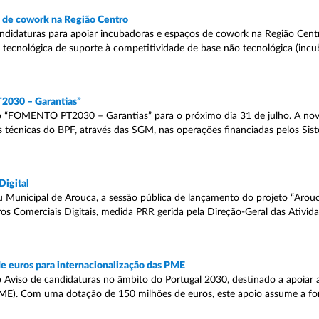
s de cowork na Região Centro
andidaturas para apoiar incubadoras e espaços de cowork na Região Cent
 tecnológica de suporte à competitividade de base não tecnológica (inc
2030 – Garantias”
 “FOMENTO PT2030 – Garantias” para o próximo dia 31 de julho. A nov
s técnicas do BPF, através das SGM, nas operações financiadas pelos Sis
Digital
u Municipal de Arouca, a sessão pública de lançamento do projeto “Arouca
ros Comerciais Digitais, medida PRR gerida pela Direção-Geral das Ativi
e euros para internacionalização das PME
 Aviso de candidaturas no âmbito do Portugal 2030, destinado a apoiar 
PME). Com uma dotação de 150 milhões de euros, este apoio assume a f