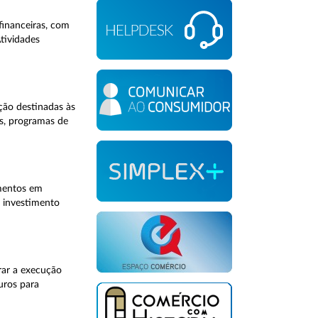
financeiras, com
tividades
ção destinadas às
s, programas de
imentos em
o investimento
rar a execução
uros para