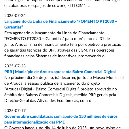
tecnológica de suporte à competitividade de base não tecnológica
(incubadoras e espaços de cowork) - ITI CIM”, ...
2025-07-24
Lançamento da Linha de Financiamento “FOMENTO PT2030 –
Garantias”
Está agendado o lançamento da Linha de Financiamento
“FOMENTO PT2030 – Garantias” para o próximo dia 31 de
julho. A nova linha de financiamento tem por objetivo a prestação
de garantias técnicas do BPF, através das SGM, nas operações
financiadas pelos Sistemas de Incentivos, promovendo o ...
2025-07-23
PRR | Município de Arouca apresenta Bairro Comercial Digital
No próximo dia 25 de julho, irá decorrer, junto ao Museu Municipal
de Arouca, a sessão pública de lançamento do projeto
“Arouca+Digital - Bairro Comercial Digital”, projeto aprovado no
âmbito dos Bairros Comerciais Digitais, medida PRR gerida pela
Direção-Geral das Atividades Económicas, com o ...
2025-07-17
Governo abre candidaturas com apoio de 150 milhões de euros
para internacionalização das PME
O Governo lançou, no dia 14 de julho de 2025, um novo Aviso de