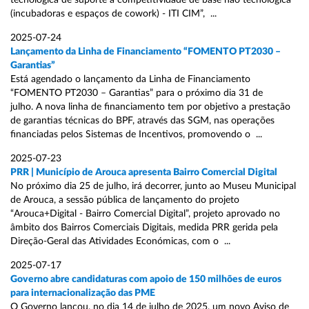
tecnológica de suporte à competitividade de base não tecnológica
(incubadoras e espaços de cowork) - ITI CIM”, ...
2025-07-24
Lançamento da Linha de Financiamento “FOMENTO PT2030 –
Garantias”
Está agendado o lançamento da Linha de Financiamento
“FOMENTO PT2030 – Garantias” para o próximo dia 31 de
julho. A nova linha de financiamento tem por objetivo a prestação
de garantias técnicas do BPF, através das SGM, nas operações
financiadas pelos Sistemas de Incentivos, promovendo o ...
2025-07-23
PRR | Município de Arouca apresenta Bairro Comercial Digital
No próximo dia 25 de julho, irá decorrer, junto ao Museu Municipal
de Arouca, a sessão pública de lançamento do projeto
“Arouca+Digital - Bairro Comercial Digital”, projeto aprovado no
âmbito dos Bairros Comerciais Digitais, medida PRR gerida pela
Direção-Geral das Atividades Económicas, com o ...
2025-07-17
Governo abre candidaturas com apoio de 150 milhões de euros
para internacionalização das PME
O Governo lançou, no dia 14 de julho de 2025, um novo Aviso de