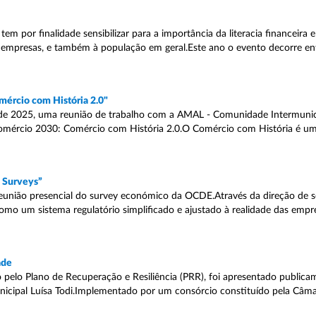
 por finalidade sensibilizar para a importância da literacia financeira e
empresas, e também à população em geral.Este ano o evento decorre en
ércio com História 2.0"
iro de 2025, uma reunião de trabalho com a AMAL - Comunidade Intermunic
mércio 2030: Comércio com História 2.0.O Comércio com História é uma 
 Surveys”
reunião presencial do survey económico da OCDE.Através da direção de s
omo um sistema regulatório simplificado e ajustado à realidade das empr
ade
do pelo Plano de Recuperação e Resiliência (PRR), foi apresentado publica
nicipal Luísa Todi.Implementado por um consórcio constituído pela Câma