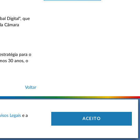
al Digital", que
ela Câmara
stratégia para o
mos 30 anos, o
Voltar
visos Legais
e a
 DE PRIVACIDADE
MAPA DO SITE
CONTACTOS
ACEITO