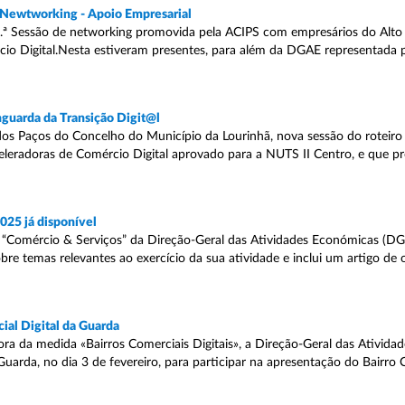
S Newtworking - Apoio Empresarial
.ª Sessão de networking promovida pela ACIPS com empresários do Alto A
o Digital.Nesta estiveram presentes, para além da DGAE representada p
nguarda da Transição Digit@l
 dos Paços do Concelho do Município da Lourinhã, nova sessão do roteiro
Aceleradoras de Comércio Digital aprovado para a NUTS II Centro, e que 
025 já disponível
er “Comércio & Serviços” da Direção-Geral das Atividades Económicas (DG
e temas relevantes ao exercício da sua atividade e inclui um artigo de o
ial Digital da Guarda
ra da medida «Bairros Comerciais Digitais», a Direção-Geral das Ativid
uarda, no dia 3 de fevereiro, para participar na apresentação do Bairro C