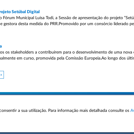
ojeto Setúbal Digital
o Fórum Municipal Luisa Todi, a Sessão de apresentação do projeto “Setúb
e gestora desta medida do PRR.Promovido por um consórcio liderado p
a
os os stakeholders a contribuírem para o desenvolvimento de uma nova e
ualmente em curso, promovida pela Comissão Europeia.Ao longo dos últi
 »
 a consentir a sua utilização. Para informação mais detalhada consulte os
A
AVISOS LEGAIS
POLÍTICA