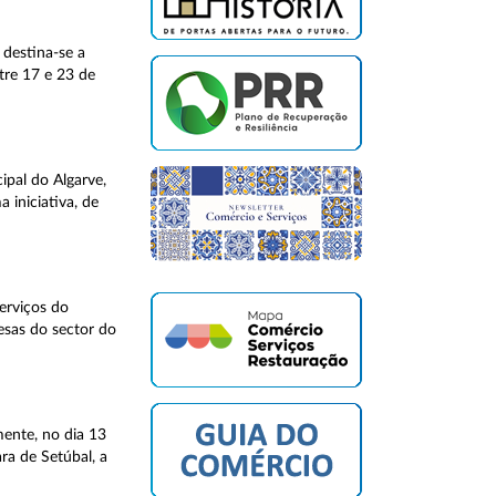
 destina-se a
tre 17 e 23 de
ipal do Algarve,
iniciativa, de
erviços do
esas do sector do
mente, no dia 13
ra de Setúbal, a