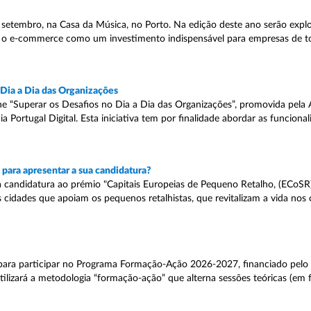
e setembro, na Casa da Música, no Porto. Na edição deste ano serão expl
 o e-commerce como um investimento indispensável para empresas de t
 Dia a Dia das Organizações
ine “Superar os Desafios no Dia a Dia das Organizações”, promovida pela
ortugal Digital. Esta iniciativa tem por finalidade abordar as funcionali
 para apresentar a sua candidatura?
a candidatura ao prémio "Capitais Europeias de Pequeno Retalho, (ECoSR)
s cidades que apoiam os pequenos retalhistas, que revitalizam a vida nos
se para participar no Programa Formação-Ação 2026-2027, financiado p
tilizará a metodologia “formação-ação” que alterna sessões teóricas (em 