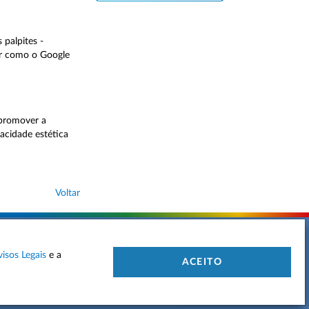
palpites -
ar como o Google
 promover a
acidade estética
Voltar
visos Legais
e a
 DE PRIVACIDADE
MAPA DO SITE
CONTACTOS
ACEITO