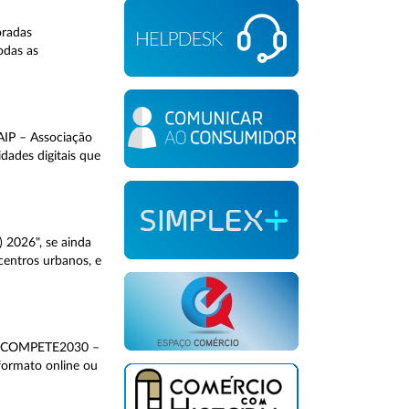
oradas
odas as
 AIP – Associação
dades digitais que
 2026", se ainda
 centros urbanos, e
elo COMPETE2030 –
formato online ou