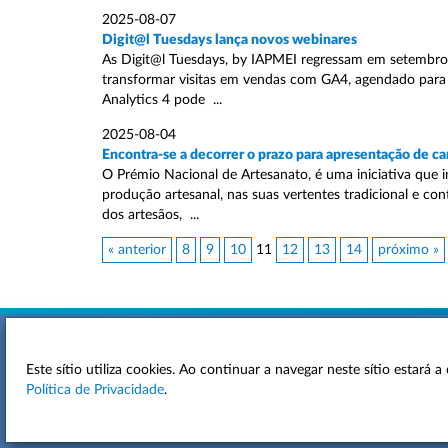
2025-08-07
Digit@l Tuesdays lança novos webinares
As Digit@l Tuesdays, by IAPMEI regressam em setembro 
transformar visitas em vendas com GA4, agendado para 
Analytics 4 pode ...
2025-08-04
Encontra-se a decorrer o prazo para apresentação de c
O Prémio Nacional de Artesanato, é uma iniciativa que 
produção artesanal, nas suas vertentes tradicional e co
dos artesãos, ...
« anterior
8
9
10
11
12
13
14
próximo »
Este sítio utiliza cookies. Ao continuar a navegar neste sítio estará
ACESSIBILIDADE
Política de Privacidade
.