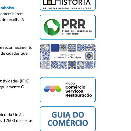
eembolso
comercializem
 de recolha.A
ste reconhecimento
 de cidades que
tividade» (IFIC),
Regulamento.O
nico da União
às 12h00 de sexta-