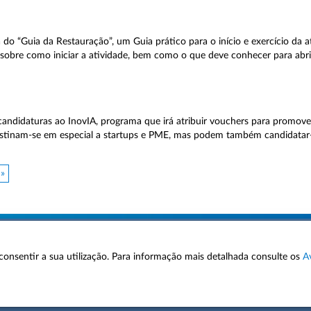
a do “Guia da Restauração”, um Guia prático para o início e exercício da a
obre como iniciar a atividade, bem como o que deve conhecer para abrir
candidaturas ao InovIA, programa que irá atribuir vouchers para promove
s destinam-se em especial a startups e PME, mas podem também candidatar
 »
 a consentir a sua utilização. Para informação mais detalhada consulte os
A
AVISOS LEGAIS
POLÍTICA