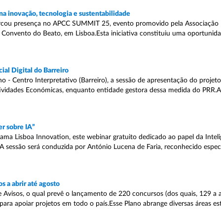
a inovação, tecnologia e sustentabilidade
rcou presença no APCC SUMMIT 25, evento promovido pela Associação 
o Convento do Beato, em Lisboa.Esta iniciativa constituiu uma oportunid
al Digital do Barreiro
 Centro Interpretativo (Barreiro), a sessão de apresentação do projeto “
tividades Económicas, enquanto entidade gestora dessa medida do PRR.
r sobre IA”
ma Lisboa Innovation, este webinar gratuito dedicado ao papel da Inteligê
00.A sessão será conduzida por António Lucena de Faria, reconhecido espec
 a abrir até agosto
 Avisos, o qual prevê o lançamento de 220 concursos (dos quais, 129 a a
ra apoiar projetos em todo o país.Esse Plano abrange diversas áreas est