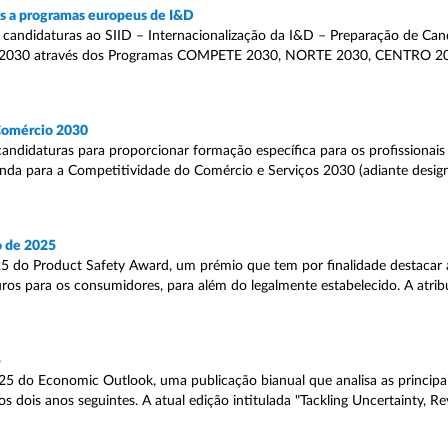
as a programas europeus de I&D
 candidaturas ao SIID – Internacionalização da I&D – Preparação de Ca
 PT2030 através dos Programas COMPETE 2030, NORTE 2030, CENTRO 
 Comércio 2030
candidaturas para proporcionar formação específica para os profissionais
genda para a Competitividade do Comércio e Serviços 2030 (adiante desi
o de 2025
 do Product Safety Award, um prémio que tem por finalidade destacar as
os para os consumidores, para além do legalmente estabelecido. A atrib
5
 do Economic Outlook, uma publicação bianual que analisa as principai
 dois anos seguintes. A atual edição intitulada "Tackling Uncertainty, R