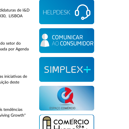
ndidaturas de I&D
2030, LISBOA
 do setor do
gnada por Agenda
 iniciativas de
uição deste
s tendências
eviving Growth"