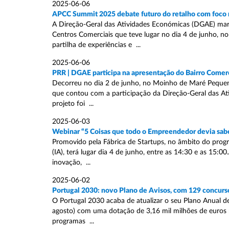
2025-06-06
APCC Summit 2025 debate futuro do retalho com foco n
A Direção-Geral das Atividades Económicas (DGAE) ma
Centros Comerciais que teve lugar no dia 4 de junho, n
partilha de experiências e ...
2025-06-06
PRR | DGAE participa na apresentação do Bairro Comerci
Decorreu no dia 2 de junho, no Moinho de Maré Pequeno -
que contou com a participação da Direção-Geral das A
projeto foi ...
2025-06-03
Webinar “5 Coisas que todo o Empreendedor devia sabe
Promovido pela Fábrica de Startups, no âmbito do progra
(IA), terá lugar dia 4 de junho, entre as 14:30 e as 15:
inovação, ...
2025-06-02
Portugal 2030: novo Plano de Avisos, com 129 concursos
O Portugal 2030 acaba de atualizar o seu Plano Anual de
agosto) com uma dotação de 3,16 mil milhões de euros pa
programas ...