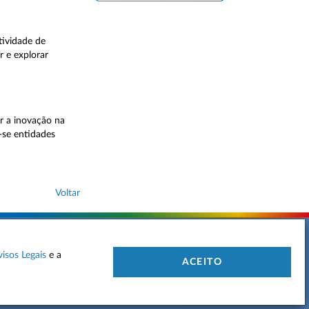
tividade de
 e explorar
r a inovação na
-se entidades
Voltar
visos Legais
e a
 DE PRIVACIDADE
MAPA DO SITE
CONTACTOS
ACEITO