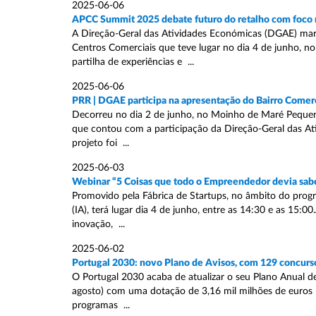
2025-06-06
APCC Summit 2025 debate futuro do retalho com foco n
A Direção-Geral das Atividades Económicas (DGAE) ma
Centros Comerciais que teve lugar no dia 4 de junho, n
partilha de experiências e ...
2025-06-06
PRR | DGAE participa na apresentação do Bairro Comerci
Decorreu no dia 2 de junho, no Moinho de Maré Pequeno -
que contou com a participação da Direção-Geral das A
projeto foi ...
2025-06-03
Webinar “5 Coisas que todo o Empreendedor devia sabe
Promovido pela Fábrica de Startups, no âmbito do progra
(IA), terá lugar dia 4 de junho, entre as 14:30 e as 15:
inovação, ...
2025-06-02
Portugal 2030: novo Plano de Avisos, com 129 concursos
O Portugal 2030 acaba de atualizar o seu Plano Anual de
agosto) com uma dotação de 3,16 mil milhões de euros pa
programas ...