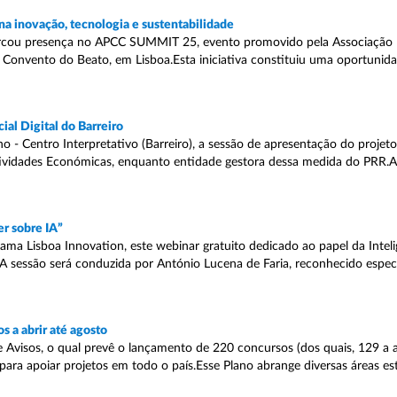
a inovação, tecnologia e sustentabilidade
rcou presença no APCC SUMMIT 25, evento promovido pela Associação 
o Convento do Beato, em Lisboa.Esta iniciativa constituiu uma oportunid
al Digital do Barreiro
 Centro Interpretativo (Barreiro), a sessão de apresentação do projeto “
tividades Económicas, enquanto entidade gestora dessa medida do PRR.
r sobre IA”
ma Lisboa Innovation, este webinar gratuito dedicado ao papel da Inteligê
00.A sessão será conduzida por António Lucena de Faria, reconhecido espec
 a abrir até agosto
 Avisos, o qual prevê o lançamento de 220 concursos (dos quais, 129 a a
ra apoiar projetos em todo o país.Esse Plano abrange diversas áreas est