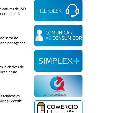
ndidaturas de I&D
2030, LISBOA
 do setor do
gnada por Agenda
 iniciativas de
uição deste
s tendências
eviving Growth"