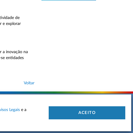
tividade de
 e explorar
r a inovação na
-se entidades
Voltar
visos Legais
e a
 DE PRIVACIDADE
MAPA DO SITE
CONTACTOS
ACEITO