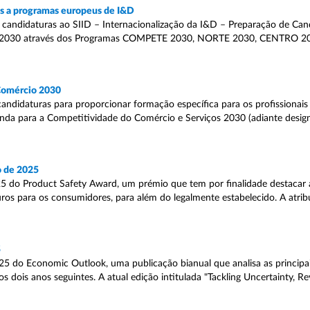
as a programas europeus de I&D
 candidaturas ao SIID – Internacionalização da I&D – Preparação de Ca
 PT2030 através dos Programas COMPETE 2030, NORTE 2030, CENTRO 
 Comércio 2030
candidaturas para proporcionar formação específica para os profissionais
genda para a Competitividade do Comércio e Serviços 2030 (adiante desi
o de 2025
 do Product Safety Award, um prémio que tem por finalidade destacar as
os para os consumidores, para além do legalmente estabelecido. A atrib
5
 do Economic Outlook, uma publicação bianual que analisa as principai
 dois anos seguintes. A atual edição intitulada "Tackling Uncertainty, R