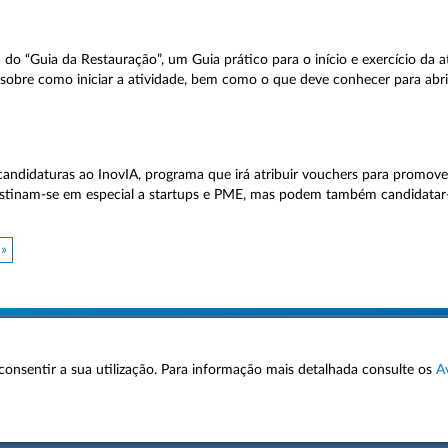
a do “Guia da Restauração”, um Guia prático para o início e exercício da a
obre como iniciar a atividade, bem como o que deve conhecer para abrir
candidaturas ao InovIA, programa que irá atribuir vouchers para promove
s destinam-se em especial a startups e PME, mas podem também candidatar
 »
 a consentir a sua utilização. Para informação mais detalhada consulte os
A
AVISOS LEGAIS
POLÍTICA