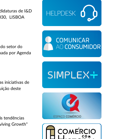
ndidaturas de I&D
2030, LISBOA
 do setor do
gnada por Agenda
 iniciativas de
uição deste
s tendências
eviving Growth"