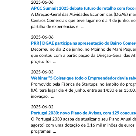
2025-06-06
APCC Summit 2025 debate futuro do retalho com foco n
A Direção-Geral das Atividades Económicas (DGAE) ma
Centros Comerciais que teve lugar no dia 4 de junho, n
partilha de experiências e ...
2025-06-06
PRR | DGAE participa na apresentação do Bairro Comerci
Decorreu no dia 2 de junho, no Moinho de Maré Pequeno -
que contou com a participação da Direção-Geral das A
projeto foi ...
2025-06-03
Webinar “5 Coisas que todo o Empreendedor devia sabe
Promovido pela Fábrica de Startups, no âmbito do progra
(IA), terá lugar dia 4 de junho, entre as 14:30 e as 15:
inovação, ...
2025-06-02
Portugal 2030: novo Plano de Avisos, com 129 concursos
O Portugal 2030 acaba de atualizar o seu Plano Anual de
agosto) com uma dotação de 3,16 mil milhões de euros pa
programas ...