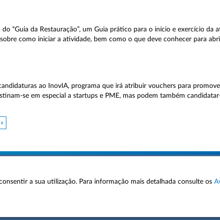
a do “Guia da Restauração”, um Guia prático para o início e exercício da a
obre como iniciar a atividade, bem como o que deve conhecer para abrir
candidaturas ao InovIA, programa que irá atribuir vouchers para promove
s destinam-se em especial a startups e PME, mas podem também candidatar
 »
 a consentir a sua utilização. Para informação mais detalhada consulte os
A
AVISOS LEGAIS
POLÍTICA