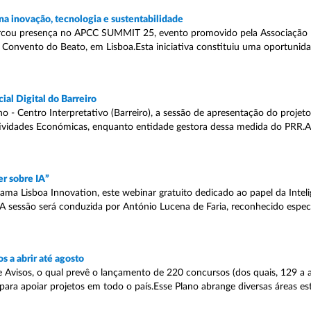
a inovação, tecnologia e sustentabilidade
rcou presença no APCC SUMMIT 25, evento promovido pela Associação 
o Convento do Beato, em Lisboa.Esta iniciativa constituiu uma oportunid
al Digital do Barreiro
 Centro Interpretativo (Barreiro), a sessão de apresentação do projeto “
tividades Económicas, enquanto entidade gestora dessa medida do PRR.
r sobre IA”
ma Lisboa Innovation, este webinar gratuito dedicado ao papel da Inteligê
00.A sessão será conduzida por António Lucena de Faria, reconhecido espec
 a abrir até agosto
 Avisos, o qual prevê o lançamento de 220 concursos (dos quais, 129 a a
ra apoiar projetos em todo o país.Esse Plano abrange diversas áreas est