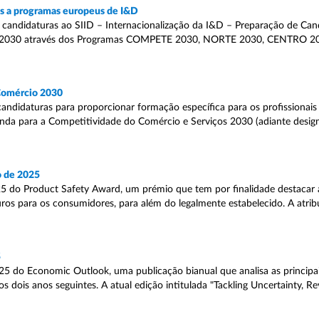
as a programas europeus de I&D
 candidaturas ao SIID – Internacionalização da I&D – Preparação de Ca
 PT2030 através dos Programas COMPETE 2030, NORTE 2030, CENTRO 
 Comércio 2030
candidaturas para proporcionar formação específica para os profissionais
genda para a Competitividade do Comércio e Serviços 2030 (adiante desi
o de 2025
 do Product Safety Award, um prémio que tem por finalidade destacar as
os para os consumidores, para além do legalmente estabelecido. A atrib
5
 do Economic Outlook, uma publicação bianual que analisa as principai
 dois anos seguintes. A atual edição intitulada "Tackling Uncertainty, R