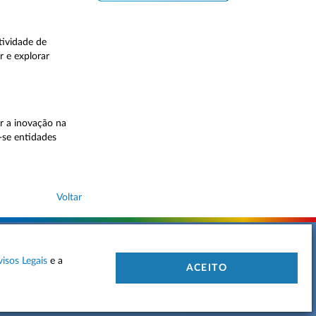
tividade de
 e explorar
r a inovação na
-se entidades
Voltar
visos Legais
e a
 DE PRIVACIDADE
MAPA DO SITE
CONTACTOS
ACEITO